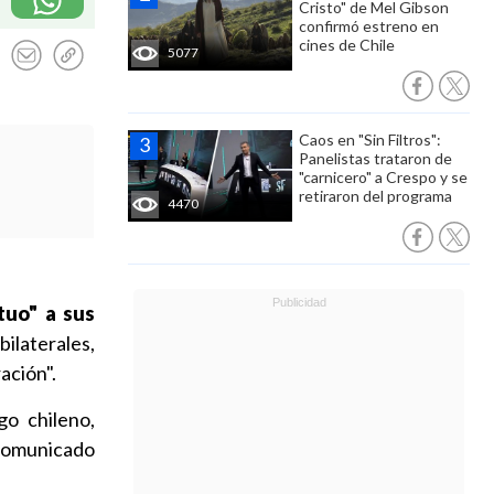
Cristo" de Mel Gibson
confirmó estreno en
cines de Chile
5077
Caos en "Sin Filtros":
Panelistas trataron de
"carnicero" a Crespo y se
retiraron del programa
4470
tuo" a sus
bilaterales,
ación".
go chileno,
comunicado