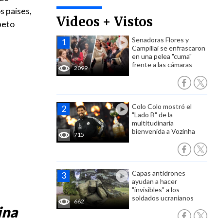
s países,
Videos + Vistos
peto
Senadoras Flores y
Campillai se enfrascaron
en una pelea "cuma"
frente a las cámaras
2099
Colo Colo mostró el
"Lado B" de la
multitudinaria
bienvenida a Vozinha
715
Capas antidrones
ayudan a hacer
"invisibles" a los
soldados ucranianos
662
ina