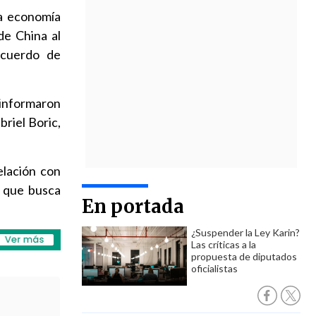
na economía
de China al
Acuerdo de
 informaron
riel Boric,
elación con
, que busca
En portada
¿Suspender la Ley Karin?
Las críticas a la
propuesta de diputados
oficialistas