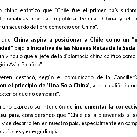
co chino enfatizó que "Chile fue el primer país suda
diplomáticas con la República Popular China y el p
 un acuerdo de libre comercio con China".
ó que
China aspira a posicionar a Chile como un 
lidad"
bajo la
Iniciativa de las Nuevas Rutas de la Seda
un vínculo que el jefe de la diplomacia china calificó como
ión Asia-Pacífico".
eren destacó, según el comunicado de la Cancillería
n el principio de 'Una Sola China'
, al que calificó co
exterior que no cambiará".
hileno expresó su intención de
incrementar la conectiv
su país
, considerando que "Chile da la bienvenida a l
n y se desarrollen en nuestro país, especialmente en cam
aciones y energía limpia".