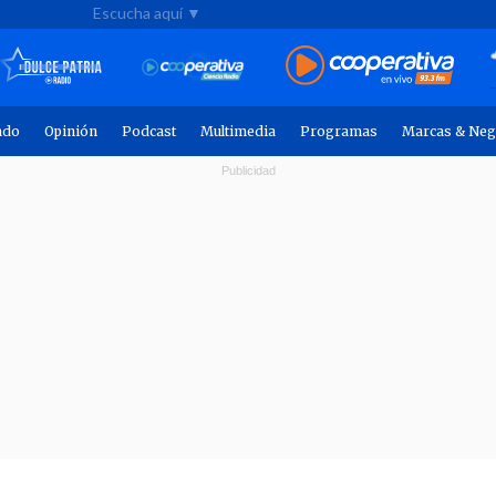
Escucha aquí ▼
ndo
Opinión
Podcast
Multimedia
Programas
Marcas & Neg