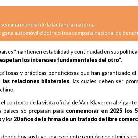
 semana mundial de la lactancia materna
 gana automóvil eléctrico tras campaña nacional de benef
íses "mantienen estabilidad y continuidad en sus políticas
espetan los intereses fundamentales del otro"
.
exitosas y prácticas beneficiosas que han garantizado el
 las relaciones bilaterales
, las cuales deben ser pro
 chino.
l contexto de la visita oficial de Van Klaveren al gigante 
s países se preparan para
conmemorar en 2025 los 5
s
y los
20 años de la firma de un tratado de libre comerc
 donde hoy sostuve una excelente reunión con el ministro