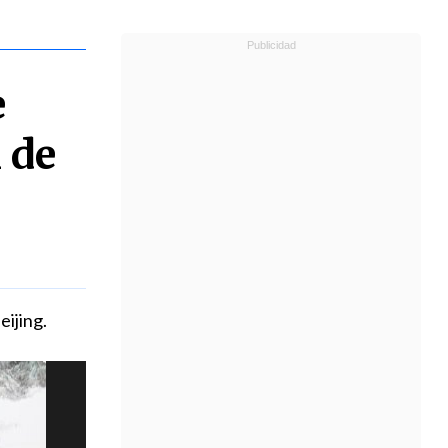
e
 de
eijing.