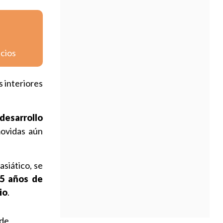
icios
 interiores
desarrollo
movidas aún
asiático, se
5 años de
io
.
 de