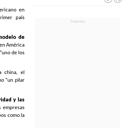
mericano en
rimer país
"modelo de
en América
 "uno de los
 china, el
mo "un pilar
idad y las
as empresas
pos como la