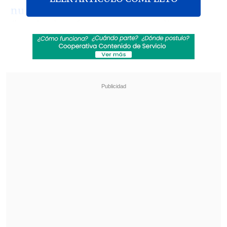
nuevo éxito del programa Chang'e
(bautizado así en honor a una diosa que,
según la mitología china, vive en la
Luna), que comenzó con el lanzamiento
de una primera sonda orbital en 2007 y
que ya había logrado alunizar por
primera vez en la cara oculta del satélite
en 2019 y traer muestras de su cara
visible en 2020.
Revisa también
Hogar de Cristo busca emprendedores para
mejorar la vida de adultos mayores
Crecer, aprender y jugar: el acompañamiento
que transforma la infancia en Pequeño