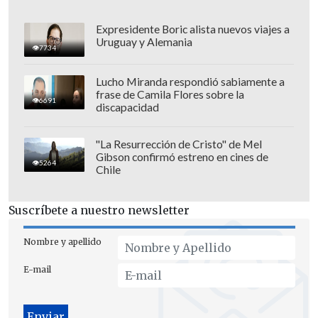
dos caras del satélite son tan
diferentes
", explicó el astrofísico de la
Expresidente Boric alista nuevos viajes a
Universidad de Hong Kong
Quentin
Uruguay y Alemania
7734
Parker
, citado por el diario hongkonés
South China Morning Post.
Lucho Miranda respondió sabiamente a
frase de Camila Flores sobre la
6691
discapacidad
"La Resurrección de Cristo" de Mel
Gibson confirmó estreno en cines de
5264
Chile
Suscríbete a nuestro newsletter
Nombre y apellido
E-mail