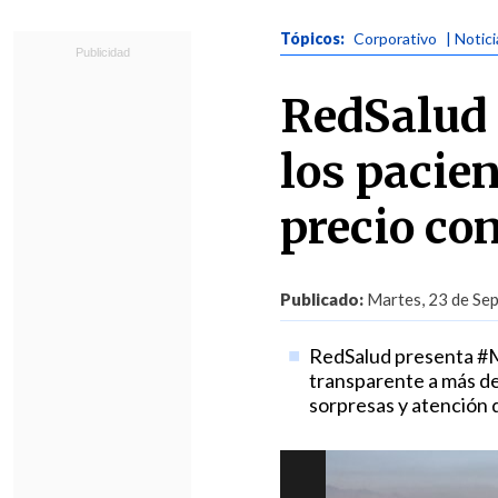
Tópicos:
Corporativo
| Notic
RedSalud 
los pacie
precio co
Publicado:
Martes, 23 de Sep
RedSalud presenta #Me
transparente a más de 5
sorpresas y atención de