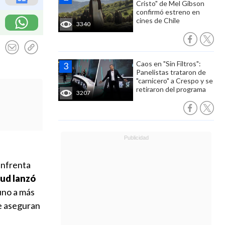
Cristo" de Mel Gibson
confirmó estreno en
cines de Chile
3340
Caos en "Sin Filtros":
Panelistas trataron de
"carnicero" a Crespo y se
retiraron del programa
3207
enfrenta
ud lanzó
tuno a más
ue aseguran