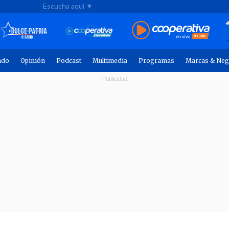
Escucha aquí ▼
ndo
Opinión
Podcast
Multimedia
Programas
Marcas & Neg