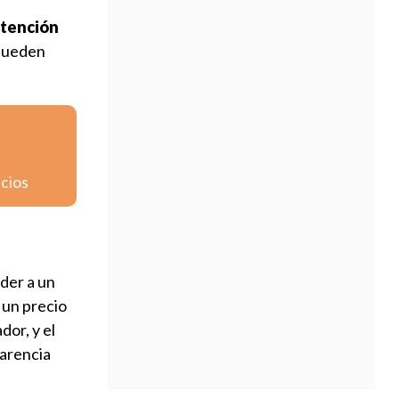
 atención
 pueden
icios
der a un
 un precio
dor, y el
parencia