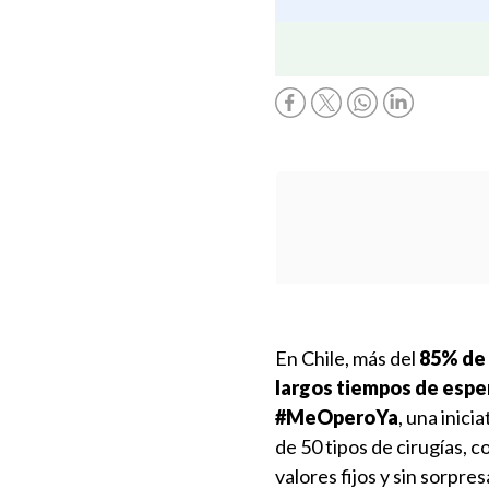
En Chile, más del
85% de l
largos tiempos de esper
#MeOperoYa
, una inic
de 50 tipos de cirugías,
valores fijos y sin sorpres