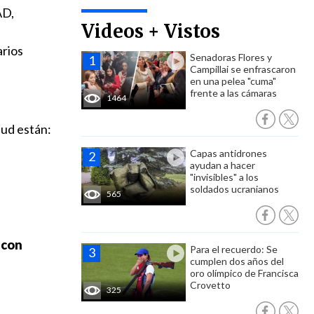
AD,
Videos + Vistos
arios
Senadoras Flores y
Campillai se enfrascaron
en una pelea "cuma"
frente a las cámaras
1464
lud están:
Capas antidrones
ayudan a hacer
"invisibles" a los
soldados ucranianos
565
 con
Para el recuerdo: Se
cumplen dos años del
oro olímpico de Francisca
Crovetto
325