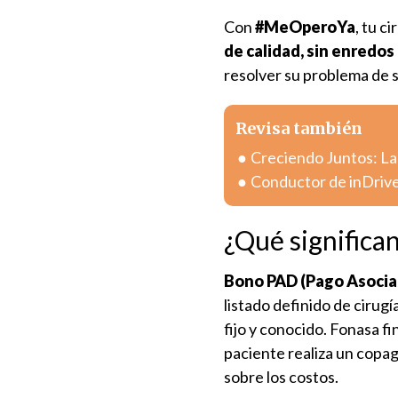
Con
#MeOperoYa
, tu c
de calidad, sin enredos
resolver su problema de 
Revisa también
Creciendo Juntos: La
Conductor de inDrive
¿Qué significa
Bono PAD (Pago Asociad
listado definido de cirug
fijo y conocido. Fonasa fi
paciente realiza un copa
sobre los costos.