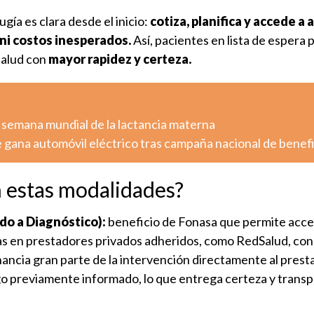
irugía es clara desde el inicio:
cotiza, planifica y accede a
 ni costos inesperados.
Así, pacientes en lista de espera
salud con
mayor rapidez y certeza.
 semana mundial de la lactancia materna
 gana automóvil eléctrico tras campaña nacional de benef
n estas modalidades?
o a Diagnóstico):
beneficio de Fonasa que permite acce
ías en prestadores privados adheridos, como RedSalud, con
nancia gran parte de la intervención directamente al presta
go previamente informado, lo que entrega certeza y trans