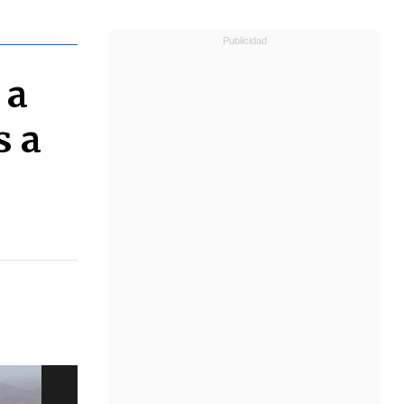
 a
s a