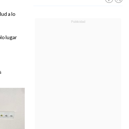
ud a lo
lo lugar
s