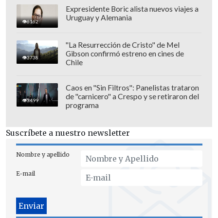
Expresidente Boric alista nuevos viajes a
Uruguay y Alemania
6162
"La Resurrección de Cristo" de Mel
Gibson confirmó estreno en cines de
3738
Nacido en Santiago en
1946
, Olivares
Chile
creció entre
libros y revistas
,
Caos en "Sin Filtros": Panelistas trataron
influenciado por su entorno familiar
de "carnicero" a Crespo y se retiraron del
3499
ligado a las letras y al arte. A lo largo de
programa
su trayectoria colaboró con
publicaciones, compañías teatrales y
Suscríbete a nuestro newsletter
proyectos visuales
que lo consolidaron
Nombre y apellido
como un referente de la cultura chilena.
E-mail
Radicado en
Francia desde los años
setenta
, Olivares, apodado "
el sexto
Jaiva
", fue el creador del emblemático