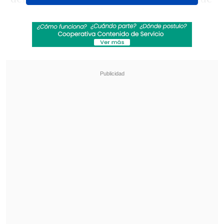
un miembro más de Los Jaivas.
Con su
pincel, tradujo al lienzo las melodías y
armonías majestuosas del grupo y le dio
forma al rostro de sus discos".
Revisa también
Seremi de las Culturas es acusado de censurar
presentación de libro sobre Colonia Dignidad y
Auschwitz
Fuertes recortes y nuevas modalidades:
Confirman cambios para Fondos Cultura 2027