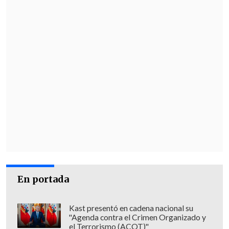
Su relación con la banda se consolidó
durante el exilio en Francia, donde
trabajó junto a los músicos en diversos
proyectos, quienes también le dedicaron
unas palabras al artista: "René es el jaiva
de
rostro incógnito
(...) su presencia
pictórica y estelar persiste en la
conciencia de los que gustan de nuestra
música".
En portada
Kast presentó en cadena nacional su
"Agenda contra el Crimen Organizado y
el Terrorismo (ACOT)"