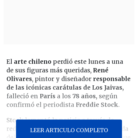
El
arte chileno
perdió este lunes a una
de sus figuras más queridas,
René
Olivares
, pintor y diseñador
responsable
de las icónicas carátulas de Los Jaivas,
falleció en
París
a los
78 años,
según
confirmó el periodista
Freddie Stock
.
Stock lamentó la noticia a través de
redes sociales: "Me confirman la partida
LEER ARTICULO COMPLETO
del gran René Olivares en París. René fue