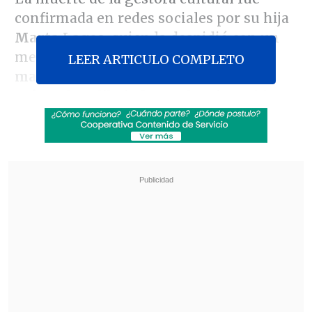
confirmada en redes sociales por su hija
Marta Lagos
, quien la despidió con un
mensaje: "
Como un río de leones su
LEER ARTICULO COMPLETO
maravillosa fuerza, como un torso de
mármol su dibujada prudencia
. Así fue
su vida. 1923 -2023 Marta Cruz Coke",
señaló en su cuenta de Twitter.
Revisa también
Seremi de las Culturas es acusado de censurar
presentación de libro sobre Colonia Dignidad y
Auschwitz
Fuertes recortes y nuevas modalidades:
Confirman cambios para Fondos Cultura 2027