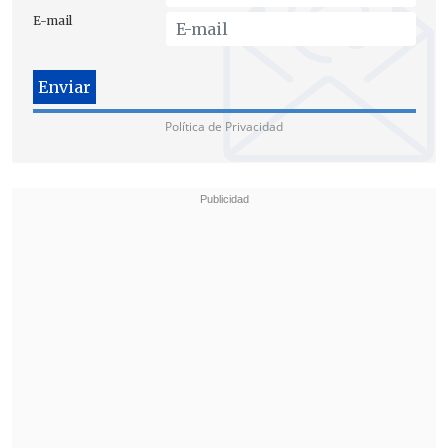
E-mail
Política de Privacidad
En esta línea, se afirmó que esta es una
noticia que "
entristece la próxima
conmemoración del Día de los
Patrimonios
", dado que es "un legado
que ella misma instauró hace 24 años".