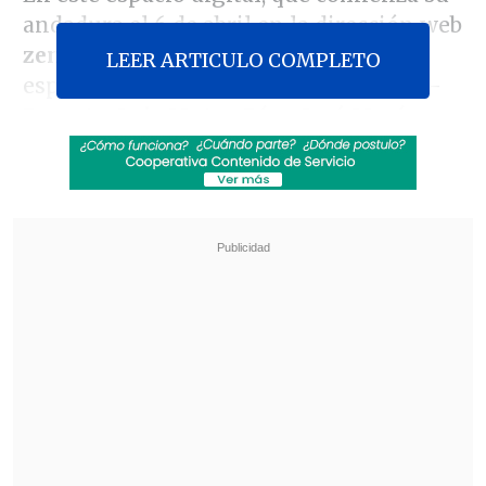
andadura el 6 de abril en la dirección web
zendalibros.com
, participan los
LEER ARTICULO COMPLETO
españoles
Javier Marías, Arturo Pérez-
Reverte, Luis Mateo Díez, José María
Merino y Almudena Grandes
, los
mexicanos
Élmer Mendoza y Xavier
Velasco
, el argentino
Jorge Fernández
Díaz
y la puertorriqueña
Mayra Santos-
Febres
, entre otros.
Revisa también
Seremi de las Culturas es acusado de censurar
presentación de libro sobre Colonia Dignidad y
Auschwitz
Fuertes recortes y nuevas modalidades: