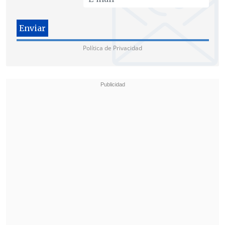
interesados en el mundo de la literatura
a ambos lados del Atlántico".
"Será un excelente puente con América
Política de Privacidad
Latina. Todos nos beneficiaremos con
esta iniciativa.
Cada escritor aportará a
Zenda sus lectores, su capital literario,
su talento, y, a cambio
, recibirá apoyo
cuando publique un libro nuevo o tenga
algo que contar", dice Pérez-Reverte.
Un proyecto vivo
Dirigida por el periodista Leandro Pérez
Miguel, la web tendrá sucursales como
@zendalibros en las principales redes
sociales.