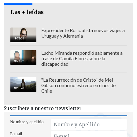
Las + leídas
Expresidente Boric alista nuevos viajes a
Uruguay y Alemania
7964
Lucho Miranda respondió sabiamente a
frase de Camila Flores sobre la
7472
discapacidad
"La Resurrección de Cristo" de Mel
Gibson confirmó estreno en cines de
5393
Chile
El autor cree que Zenda tendrá "un fuerte
Suscríbete a nuestro newsletter
atractivo para lectores, periodistas,
editores, escritores, agentes literarios,
Nombre y apellido
autores noveles, libreros y todos los
E-mail