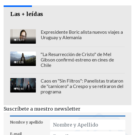
Las + leídas
Expresidente Boric alista nuevos viajes a
Uruguay y Alemania
7439
"La Resurrección de Cristo" de Mel
Gibson confirmó estreno en cines de
5128
Chile
La trama
Caos en "Sin Filtros": Panelistas trataron
de "carnicero" a Crespo y se retiraron del
4546
programa
En ese escenario, Araya señaló tajante
que
"a Pinochet no le convenía que
Suscríbete a nuestro newsletter
Neruda que saliera del país",
en alusión
a un plan del poeta para buscar apoyo
Nombre y apellido
entre la intelectualidad internacional
E-mail