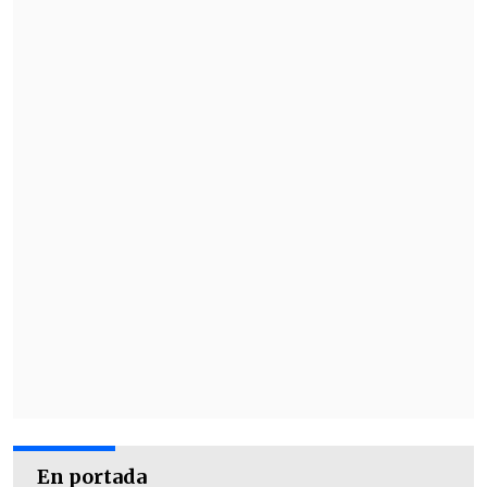
Neruda... nunca estuvieron con él".
"No voy a hacer más comentarios sobre
ellos. Ellos harán los de ellos, pero lo
que yo sé, lo que yo vi, ellos no lo vieron",
finalizó.
En portada