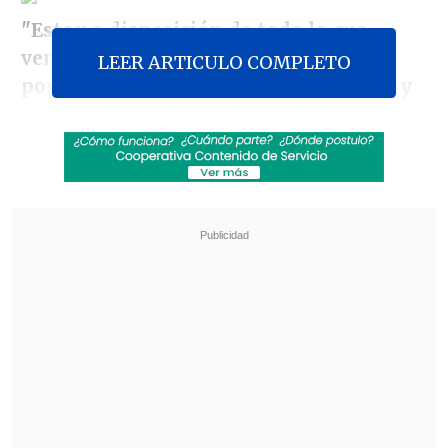
"Estoy a disposición de todo lo que
venga para adelante: no tengo temor
LEER ARTICULO COMPLETO
porque yo tengo la verdad. Aquí no hay
nadie más que tenga la verdad, porque
soy el único, yo viví los últimos días con
él",
dijo a
Lo Que Queda del Día
.
Revisa también
Seremi de las Culturas es acusado de censurar
presentación de libro sobre Colonia Dignidad y
Auschwitz
Fuertes recortes y nuevas modalidades:
Confirman cambios para Fondos Cultura 2027
Señaló que es "imposible" que el vate