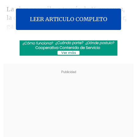
La obra recopila, a través de 15 ensayos,
la década de vida de los
Premios Altazor
,
LEER ARTICULO COMPLETO
galardones que entregan los artistas a
sus pares.
Revisa también
Seremi de las Culturas es acusado de censurar
presentación de libro sobre Colonia Dignidad y
Auschwitz
Fuertes recortes y nuevas modalidades:
Confirman cambios para Fondos Cultura 2027
Sobre el libro,
Skármeta señaló que
"estos premios Altazor y sus 10 años no
son solamente una acumulación de