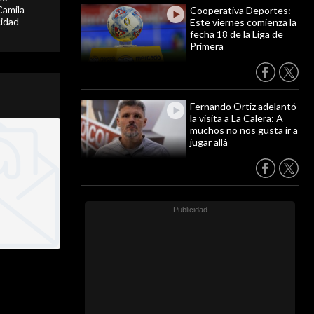
Camila
Cooperativa Deportes:
cidad
Este viernes comienza la
fecha 18 de la Liga de
Primera
Fernando Ortiz adelantó
la visita a La Calera: A
muchos no nos gusta ir a
jugar allá