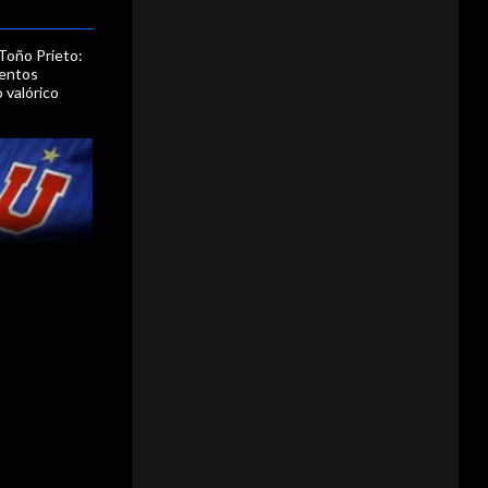
 Toño Prieto:
mentos
 valórico