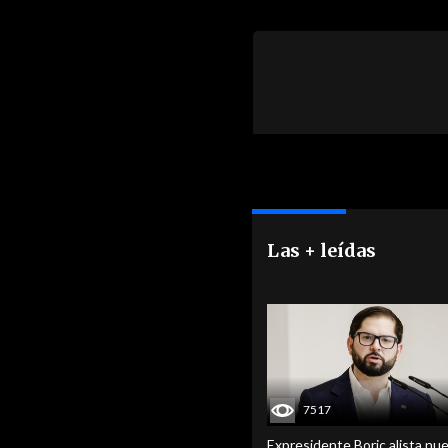
Las + leídas
7517
Expresidente Boric alista nu