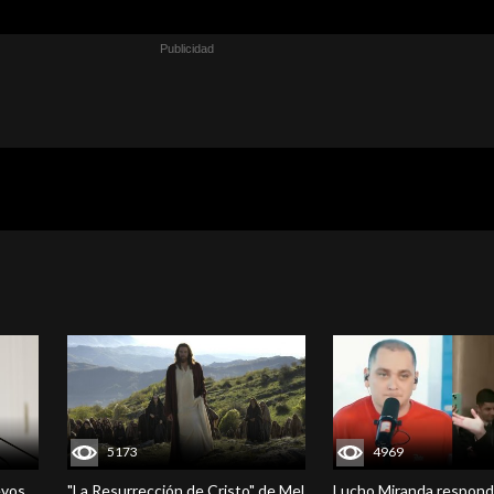
5173
4969
evos
"La Resurrección de Cristo" de Mel
Lucho Miranda respond