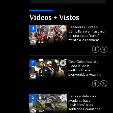
Videos + Vistos
Senadoras Flores y
Campillai se enfrascaron
en una pelea "cuma"
frente a las cámaras
2134
Colo Colo mostró el
"Lado B" de la
multitudinaria
bienvenida a Vozinha
777
Capas antidrones
ayudan a hacer
"invisibles" a los
soldados ucranianos
669