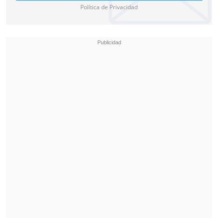
Política de Privacidad
Vargas se mantendrá en Lima para
disputar el Panamerican Open el martes
14 de octubre, y luego viajará a México
para el Grand Prix de Guadalajara el