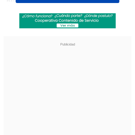
francesa Coralie Gilly.
Revisa también
Las Diablas tuvieron su primer entrenamiento
en Amsterdam de cara al Mundial
Vozinha y sus primeros días en Colo Colo
"Comienza un nuevo capítulo"
Anteriormente, Vargas dejó en el camino
a la canadiense Heidi Quach y la israelí
Tamar Malca por el Pool D. Ya en las
semifinales, derrotó a Konul Aliyeva, de
Azerbaiyán.