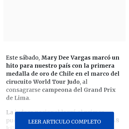
Este sábado,
Mary Dee Vargas marcó un
hito para nuestro país con la primera
medalla de oro de Chile en el marco del
cirucuito World Tour Judo
, al
consagrarse
campeona del Grand Prix
de Lima
.
La judoca nacional logró el primer
puesto en la
categoría femenina de -48
LEER ARTICULO COMPLETO
kilogramos
, derrotando en la final a la