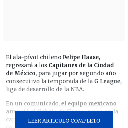
El ala-pívot chileno
Felipe Haase,
regresará a los
Capitanes de la Ciudad
de México,
para jugar por segundo año
consecutivo la temporada de la
G League,
liga de desarrollo de la NBA.
En un comunicado,
el equipo mexicano
anunció el fichaje de Haase,
quien en la
campaña 2024-25, fue una pieza clave,
LEER ARTICULO COMPLETO
con un promedio por partido de 10.1