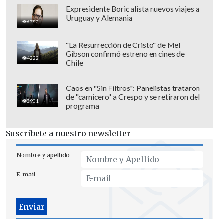
Capitanes una temporada más
. La
Expresidente Boric alista nuevos viajes a
Uruguay y Alemania
experiencia del año pasado fue especial
6783
y volver a vestir estos colores me llena
"La Resurrección de Cristo" de Mel
de motivación.
Sé que esta temporada
Gibson confirmó estreno en cines de
4222
será una gran oportunidad para seguir
Chile
creciendo como jugador
y competir al
máximo nivel en la G League junto a mis
Caos en "Sin Filtros": Panelistas trataron
de "carnicero" a Crespo y se retiraron del
compañeros", comentó Haase.
3901
programa
Este año los Capitanes estrenarán como
Suscríbete a nuestro newsletter
entrenador al brasileño
Vitor Galvani,
quien sustituirá al español
Ramón Díaz,
Nombre y apellido
manejador del equipo en sus primeros
E-mail
ocho años de existencia, quien decidió
no renovar su contrato.
El regreso de Haase está acorde con la