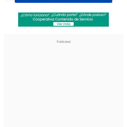
puntos, 5.3 rebotes y 2.6 asistencias.
Revisa también
Tobías Reinhart asoma como opción para jugar
ante Palestino
Michael Clark: Se han dicho hartas cosas
imprecisas, espero mi turno para los descargos
Además, Haase fue uno los tres mejores
de la liga en porcentaje de triples con un
46.5 por ciento de efectividad.
El sudamericano es un jugador versátil,
con capacidad para contribuir en ambos
lados de la cancha; su compromiso con el