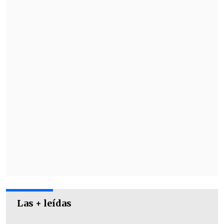
cuadro de la capital mexicana lo
convirtieron en una de las figuras
favoritas de la temporada pasada.
Las + leídas
"Estoy muy contento de regresar a