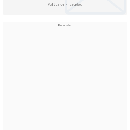
definición
de la copa.
Política de Privacidad
La final tendrá lugar el martes 16 de
diciembre a las 22:30 horas de Chile
(01:00 GMT) en Las Vegas.