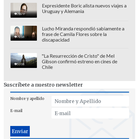
Expresidente Boric alista nuevos viajes a
Uruguay y Alemania
7809
Lucho Miranda respondió sabiamente a
frase de Camila Flores sobre la
7016
discapacidad
Los Knicks dominaron en gran parte el
marcador, pero no lograron abrir un
"La Resurrección de Cristo" de Mel
Gibson confirmó estreno en cines de
colchón hasta el último cuarto, cuando
5318
Chile
los Magic ya se empezaron a ver
impotentes.
Suscríbete a nuestro newsletter
De esta manera, l
os Knicks jugarán por
Nombre y apellido
un título por primera vez desde las
E-mail
Finales de la NBA de 1999, en las que
fueron derrotados por los San Antonio
Spur, justamente su rival en la