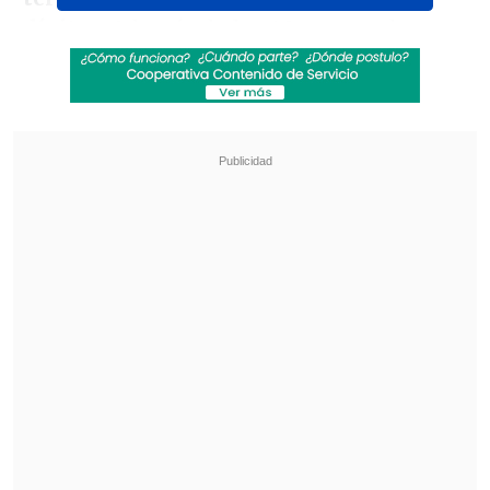
dígitos
. Además de los 40 puntos de
Brunson, Karl-Anthony Towns aportó
29, OG Anunoby 24, Mikal Bridges 16 y
Josh Hart 12.
Revisa también
La U y Colo Colo protagonizan el Superclásico
en la Liga Femenina
Real Madrid festejó ante Ferencvaros en un
amistoso de pretemporada
Todos los titulares de Orlando también
firmaron dobles dígitos, pero los Magic
perdieron en la segunda mitad a Jalen