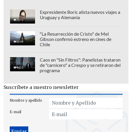
Expresidente Boric alista nuevos viajes a
Uruguay y Alemania
7373
"La Resurrección de Cristo" de Mel
Gibson confirmó estreno en cines de
5049
Chile
Caos en "Sin Filtros": Panelistas trataron
de "carnicero" a Crespo y se retiraron del
Camino olímpico y nuevas sedes
4433
programa
Acompañado de
Claudio Radonich
,
Suscríbete a nuestro newsletter
alcalde de Punta Arenas, Borro aprovechó
de anunciar la sede de la 3x3 Youth
Nombre y apellido
Nations League 2025, competición clave
E-mail
en la ruta hacia el
Mundial sub 23 y los
Juegos Olímpicos de Los Ángeles 2028.