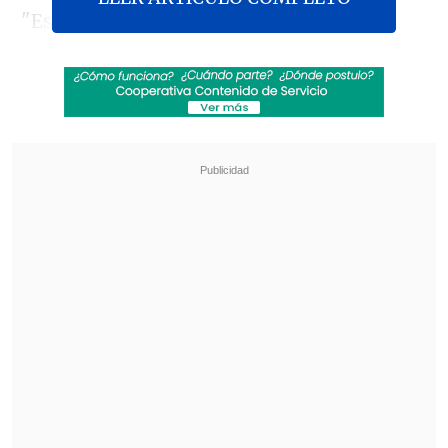
"Este es el torneo más importante de
selecciones femeninas en el continente,
y
Chile ha estado a la altura con un
nivel que admiramos profundamente
",
señaló al destacar lo hecho por Estado y
la Federación de Básquetbol de Chile
(FEBAChile).
Revisa también
Eduard Bello fue anunciado como nuevo
refuerzo en Deportivo Cali
Fiorentina oficializó el préstamo de Franco
Mastantuono
En ese sentido, puntualizó: "Acá se han