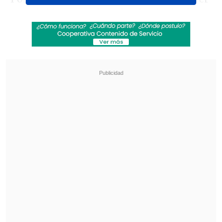
tu opinión:
¿Es Colo Colo el principal
candidato al título del Clausura? ¿Por
qué?
Revisa también
[VIDEO] Rivalidad y amor en el Maracaná:
Pareja discutió por fútbol con su hijo luciendo
una camiseta dividida
Tras años de paralización: Adjudican obras
para la reconstrucción del estadio de Melipilla
Responde en nuestras cuentas de
Twitter
y
Facebook
con
#SospechososCooperativa.