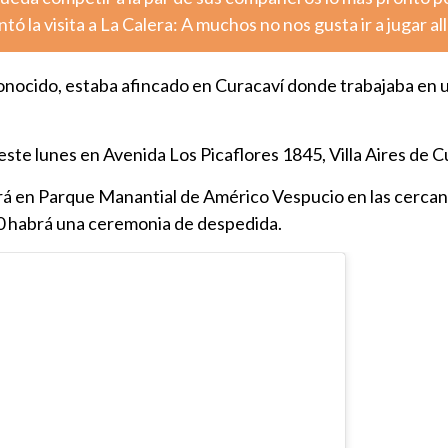
ó la visita a La Calera: A muchos no nos gusta ir a jugar al
onocido, estaba afincado en Curacaví donde trabajaba en 
este lunes en Avenida Los Picaflores 1845, Villa Aires de C
rá en Parque Manantial de Américo Vespucio en las cercaní
0 habrá una ceremonia de despedida.