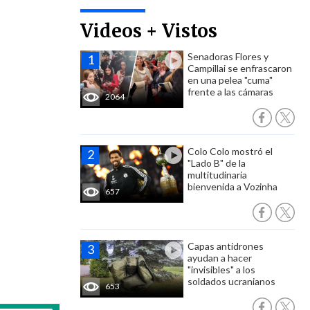
Videos + Vistos
Senadoras Flores y
Campillai se enfrascaron
en una pelea "cuma"
frente a las cámaras
2064
Colo Colo mostró el
"Lado B" de la
multitudinaria
bienvenida a Vozinha
657
Capas antidrones
ayudan a hacer
"invisibles" a los
soldados ucranianos
653