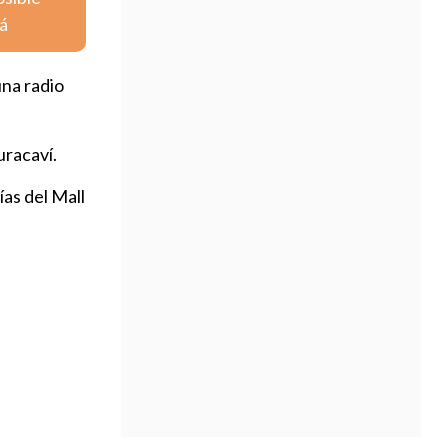
lá
una radio
uracaví.
as del Mall