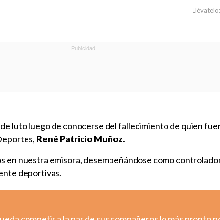
Llévatelo:
de luto luego de conocerse del fallecimiento de quien fue
 Deportes,
René Patricio Muñoz.
os en nuestra emisora, desempeñándose como controlado
ente deportivas.
pueda competir a la par de sus compañeros lo más pronto p