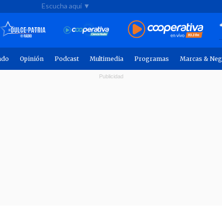
Escucha aquí ▼
ndo
Opinión
Podcast
Multimedia
Programas
Marcas & Neg