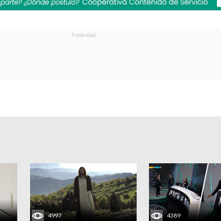
4997
4389