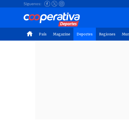
Síguenos:
País
Magazine
Deportes
Regiones
Mu