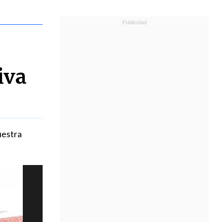
iva
uestra