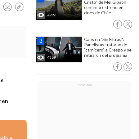
Cristo" de Mel Gibson
confirmó estreno en
cines de Chile
4997
Caos en "Sin Filtros":
Panelistas trataron de
"carnicero" a Crespo y se
retiraron del programa
4389
ra
r en
osible