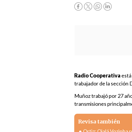
Radio Cooperativa
está 
trabajador de la sección
Muñoz trabajó por 27 añ
transmisiones principalm
Revisa también
Ortiz: Ojalá Vozinha 