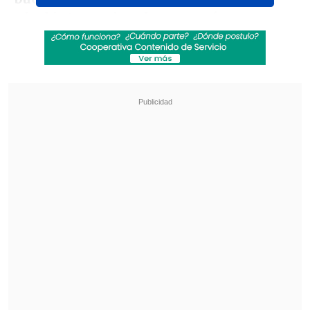
nivel internacional, y no será un
partido fácil,
porque estos equipos que
corren mucho o están bien físicamente
te compiten, porque así es ahora el fútbol
y Canadá eso lo hace bien", explicó.
Revisa también
Resumen: El líder Colo Colo cumplió y mantuvo
su distancia con Universidad de Chile
Gabriel Castellón y el panorama de Toselli en la
U: A pesar de no estar jugando, es un pilar
Revisa la entrevista completa con Ponce
en Reyes de Copas: