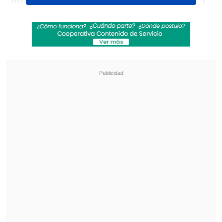
aseguró que haber jugado el sábado ante
Alavés (triunfo por 1-2) lo obligó a rotar
mucho al equipo.
Revisa también
Desde Newell's hasta Real Madrid y Unicef:
Las condolencias por la muerte de Jorge Messi
Marcador Virtual: Coquimbo Unido vs.
Deportes La Serena
"Este entrenador mide cada metro que
hacen los jugadores, si lo hacen con
intensidad, si está para recuperarse
rápido. Muchos de ellos no estaban. Uno