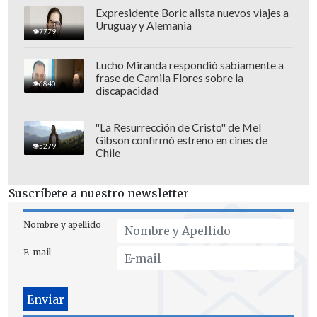
tiempos y cuando pasaron se hicieron. Y
Expresidente Boric alista nuevos viajes a
Uruguay y Alemania
por ahí sí es un error, puede ser un error.
7779
Si salía bien me iban a felicitar y si no...",
Lucho Miranda respondió sabiamente a
añadió.
frase de Camila Flores sobre la
6840
discapacidad
"La Resurrección de Cristo" de Mel
Gibson confirmó estreno en cines de
5279
Chile
Suscríbete a nuestro newsletter
Nombre y apellido
E-mail