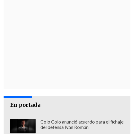
chilenos)
, "sin perjuicio de otras medidas
disciplinarias que puedan imponerse".
Pero,
respecto a castigos en los
mecanismos internos del fútbol chileno
,
señalaron que "el problema es que esta
es
una situación completamente nueva y el
cuerpo normativo no contiene nada
sobre el particular
, aunque la FIFA lo
prohíbe expresamente".
En medio de la polémica y una crisis
deportiva en el útlimo tiempo, Colo Colo
En portada
se alsita para enfrentar a Ñublense por la
fecha 11 de la Liga de Primera, este lunes
Colo Colo anunció acuerdo para el fichaje
19 de mayo a las 18:00 horas en el Estadio
del defensa Iván Román