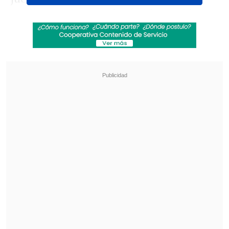
mediocampista en el referido partido,
situación que generó múltiples
suspicacias.
Revisa también
La FIFA respondió a críticos de Infantino e
hizo fuerte defensa de su marco legal
[VIDEO] Diego Valdés anotó un golazo de tiro
libre para Vélez ante Boca Juniors
En diálogo con el diario
El Mercurio
,
un
personero de la ANFP señaló que el
Comité de Ética de la Confederación
podría iniciar un proceso
por infracción