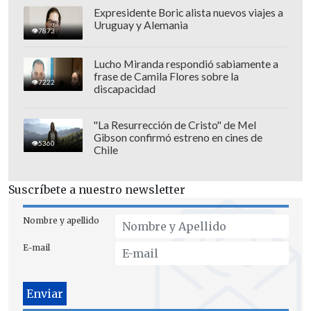
Expresidente Boric alista nuevos viajes a
Uruguay y Alemania
7873
Lucho Miranda respondió sabiamente a
frase de Camila Flores sobre la
7222
discapacidad
Por otro lado, desde Quilín indicaron al
citado medio que
la ANFP "actuará en
"La Resurrección de Cristo" de Mel
Gibson confirmó estreno en cines de
conformidad con el Código de Ética de
5360
Chile
la FIFA
, que establece que los jugadores
tienen prohibido participar, directa o
Suscríbete a nuestro newsletter
indirectamente, en actividades
relacionadas con casas de apuestas
Nombre y apellido
vinculadas al fútbol".
E-mail