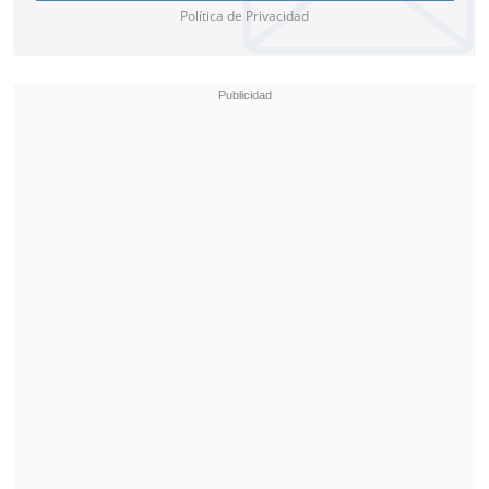
Política de Privacidad
"Esto incluye realizar apuestas,
mantener vínculos comerciales,
promocionar o colaborar con dichas
entidades", detallaron.
La sanción mínima establecida en las
normas FIFA es de 100.000 francos
suizos (unos $112.473.900 pesos