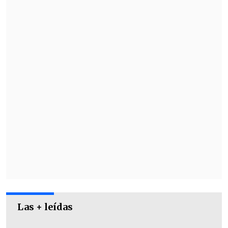
"al artículo 7, letra m, del código
disciplinario", el que prohíbe participar
en apuestas o "tener interés económico"
respecto a los partido.
Las + leídas