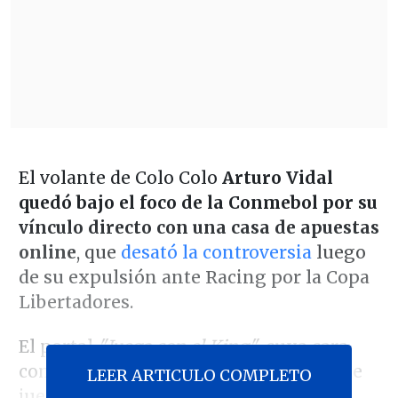
El volante de Colo Colo
Arturo Vidal
quedó bajo el foco de la Conmebol por su
vínculo directo con una casa de apuestas
online
, que
desató la controversia
luego
de su expulsión ante Racing por la Copa
Libertadores.
El portal
"Juega con el King"
, cuya cara
comercial es Vidal, tenía como factor de
LEER ARTICULO COMPLETO
juego la amonestación del propio