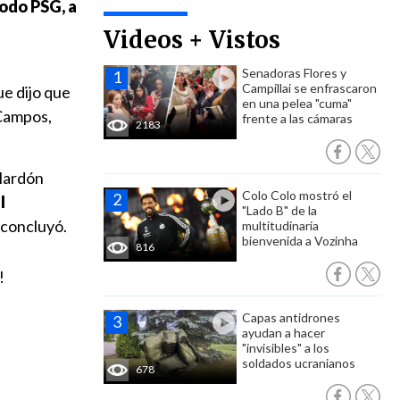
todo PSG, a
Videos + Vistos
Senadoras Flores y
Campillai se enfrascaron
ue dijo que
en una pelea "cuma"
 Campos,
frente a las cámaras
2183
alardón
Colo Colo mostró el
l
"Lado B" de la
, concluyó.
multitudinaria
bienvenida a Vozinha
816
!
Capas antidrones
ayudan a hacer
"invisibles" a los
soldados ucranianos
678