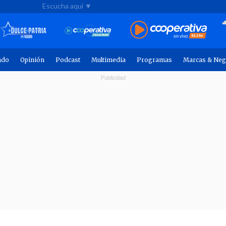
Escucha aquí ▼
ndo
Opinión
Podcast
Multimedia
Programas
Marcas & Neg