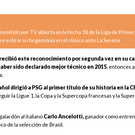
nsmitido por TV abierta en la fecha 18 de la Liga de Primer
e estirar su hegemonía en el clásico ante La Serena
recibió este reconocimiento por segunda vez en su ca
aber sido declarado mejor técnico en 2015
, entonces a
a.
ñol dirigió a PSG al primer título de su historia en la
eguir la Ligue 1, la Copa y la Supercopa francesas y la Supe
galardón al italiano
Carlo Ancelotti,
ganador como entren
o de la selección de Brasil.