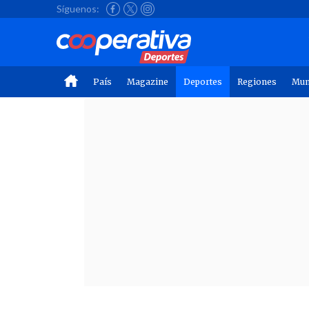
Síguenos:
País
Magazine
Deportes
Regiones
Mu