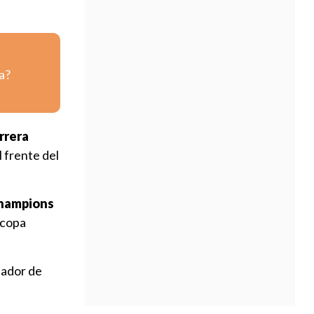
a?
rrera
l frente del
 Champions
rcopa
ador de