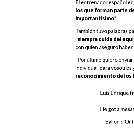
El entrenador español env
los que forman parte d
importantísimo
".
También tuvo palabras para
"
siempre cuida del equ
con quien aseguró haber 
"Por último quiero enviar 
individual, para vosotros 
reconocimiento de los 
Luis Enrique 
He got a messa
— Ballon d'Or 