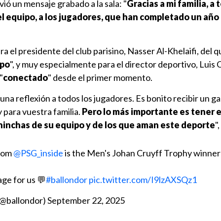
ió un mensaje grabado a la sala: "
Gracias a mi familia, a 
el equipo, a los jugadores, que han completado un año
 el presidente del club parisino, Nasser Al-Khelaifi, del q
ipo
", y muy especialmente para el director deportivo, Luis
"
conectado
" desde el primer momento.
una reflexión a todos los jugadores. Es bonito recibir un g
y para vuestra familia.
Pero lo más importante es tener e
hinchas de su equipo y de los que aman este deporte
"
from
@PSG_inside
is the Men's Johan Cruyff Trophy winner
ge for us 💬
#ballondor
pic.twitter.com/I9lzAXSQz1
(@ballondor)
September 22, 2025