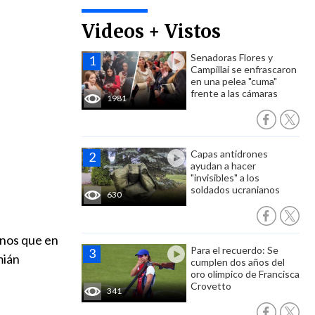
Videos + Vistos
Senadoras Flores y
Campillai se enfrascaron
en una pelea "cuma"
frente a las cámaras
1981
Capas antidrones
ayudan a hacer
"invisibles" a los
soldados ucranianos
630
enos que en
Para el recuerdo: Se
mián
cumplen dos años del
oro olímpico de Francisca
Crovetto
341