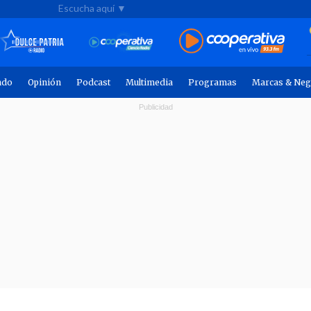
Escucha aquí ▼
ndo
Opinión
Podcast
Multimedia
Programas
Marcas & Neg