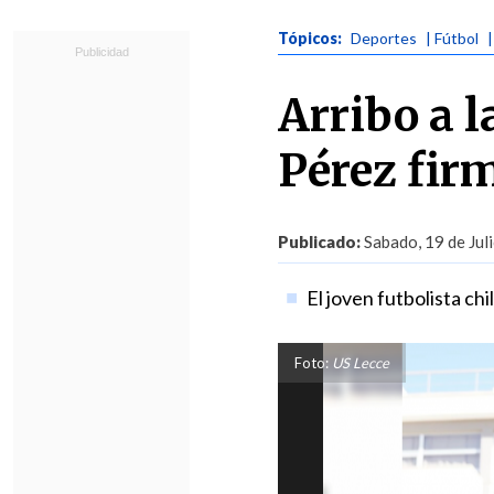
Tópicos:
Deportes
| Fútbol
|
Arribo a l
Pérez fir
Publicado:
Sabado, 19 de Jul
El joven futbolista chi
Foto:
US Lecce