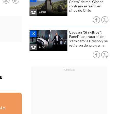
Cristo" de Mel Gibson
confirmó estreno en
cines de Chile
4430
Caos en "Sin Filtros":
Panelistas trataron de
"carnicero" a Crespo y se
retiraron del programa
4051
su
nte