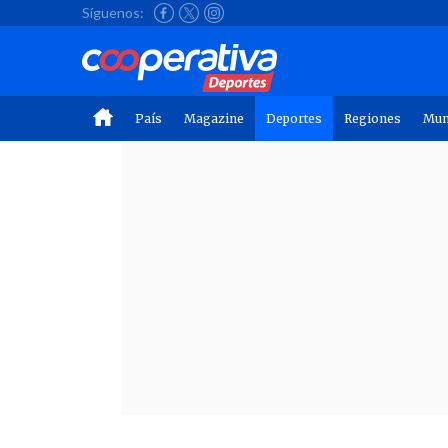
Síguenos:
País
Magazine
Deportes
Regiones
Mu