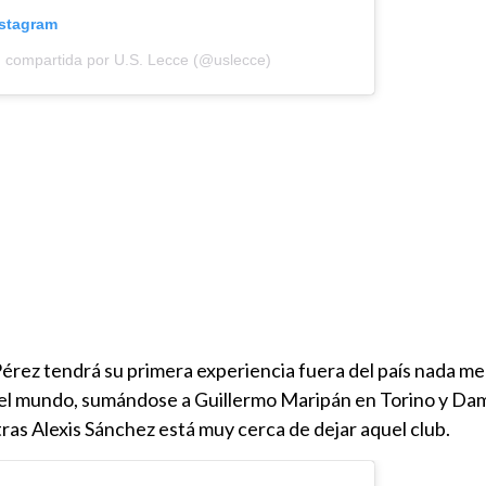
nstagram
n compartida por U.S. Lecce (@uslecce)
érez tendrá su primera experiencia fuera del país nada m
 del mundo, sumándose a Guillermo Maripán en Torino y Da
ras Alexis Sánchez está muy cerca de dejar aquel club.