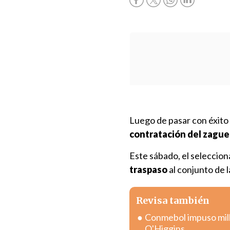
Luego de pasar con éxito
contratación del zague
Este sábado, el seleccio
traspaso
al conjunto de la
Revisa también
Conmebol impuso mill
O'Higgins