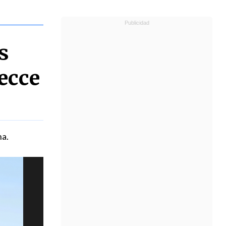
s
ecce
na.