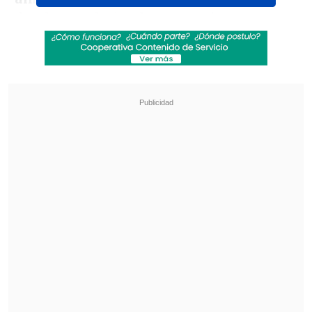
donde se culmina lo que se viene
haciendo, que fue muy bueno con
muchos días de entrenamiento", sostuvo
el formado en Universidad Católica.
Revisa también
La UC quiere retomar el rumbo ante Cobresal
y sumar confianza antes de la visita a
Estudiantes
Matías Claro, presidente de Cruzados:
Soñamos con llegar a una final en la
Libertadores
Seguido a esto, añadió: "Hoy tuve la mala
suerte que no pude concretar,
pero me