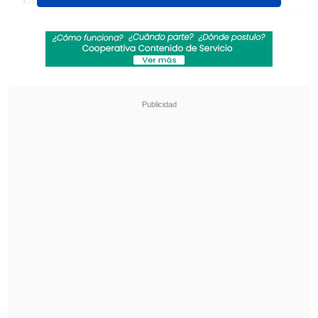
encontrarlas.
Vlahovic no tuvo ninguna
",
destacaron en
Il Mattino
, portal que
evaluó al zaguero con una nota siete.
Revisa también
El drama que azota al exfutbolista Mark
Hughes: Su hijo falleció de muerte súbita
PDI reveló vínculo financiero entre Michael
Clark y Patrick Kiblisky por Azul Azul
Misma calificación le otorgaron desde
Il
Messaggero
, donde argumentaron que
"en el minuto 26,
salvó al Torino con una
providencial entrada a ras de suelo