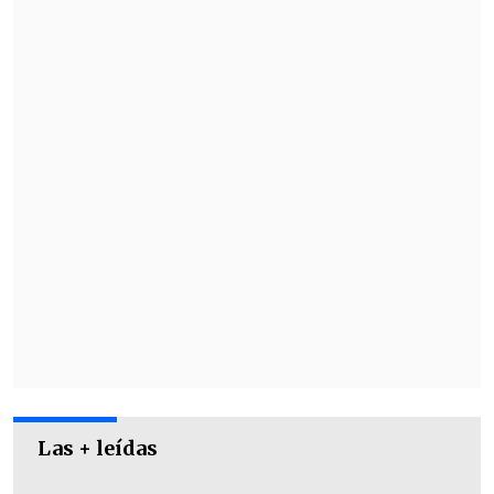
sobre Vlahovic, un tiro certero. Sólido".
Los medios cercanos al cuadro de Turín
también alabaron al formado en
Universidad Católica. "
Con su garra
sudamericana, es perfecto para el
derbi
", subrayaron en Tifo Granata.
Las + leídas