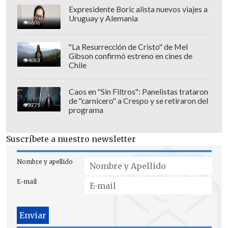
Expresidente Boric alista nuevos viajes a
Uruguay y Alemania
6606
Por su parte,
Cuore Toro
aseguró que el de
"La Resurrección de Cristo" de Mel
hoy fue "
otro partido como líder de la
Gibson confirmó estreno en cines de
4083
defensa
. Limita a Vlahovic y le niega la
Chile
alegría del gol".
Caos en "Sin Filtros": Panelistas trataron
El portal
Toro.it
, en tanto, detalló que "la
de "carnicero" a Crespo y se retiraron del
3775
programa
actitud sumisa del
'Granata'
en la primera
mitad obligó a la defensa a trabajar horas
Suscríbete a nuestro newsletter
extras.
El chileno estuvo atento
,
especialmente cuando anticipó la jugada
Nombre y apellido
de Vlahovic en el minuto 26, evitando así
E-mail
el peligro".