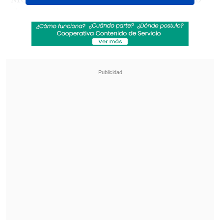
rival mediante un penal convertido por
Jaden Philogene-Bidace (11')
y, antes del
descanso, la visita estiró las cifras gracias
a la anotación de
George Hirst (45+1').
Revisa también
[VIDEO] Balón enviado fuera de la cancha
provocó un choque de tránsito en Uruguay
No pasó inadvertido: Las deficientes
luminarias en el clásico de Coquimbo ante La
Serena
En el complemento, el formado en
Universidad Católica saltó al campo por
Anis Mehmeti (61')
bajo un