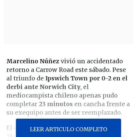
Marcelino Núñez
vivió un accidentado
retorno a Carrow Road este sábado. Pese
al triunfo de
Ipswich Town por 0-2 en el
derbi ante Norwich City
, el
mediocampista chileno apenas pudo
completar
23 minutos
en cancha frente a
su exequipo antes de ser reemplazado.
El cuadro comandado por Kieran
LEER ARTICULO COMPLETO
McKenna golpeó temprano a su clásico