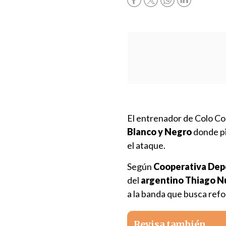
El entrenador de Colo Co
Blanco y Negro
donde pi
el ataque.
Según
Cooperativa Dep
del
argentino Thiago N
a la banda que busca refo
Revisa también