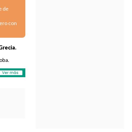
e de
pero con
Grecia.
oba.