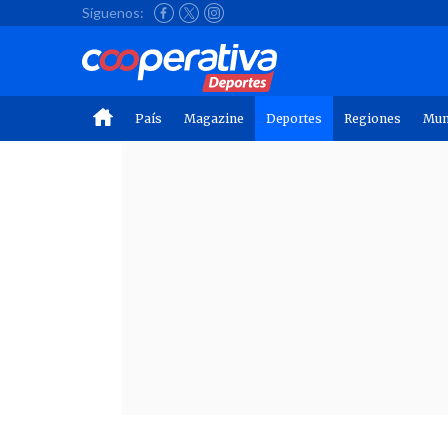
Síguenos:
País
Magazine
Deportes
Regiones
Mu