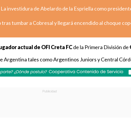
 La investidura de Abelardo de la Espriella como president
fo tras tumbar a Cobresal y llegará encendido al choque co
ugador actual de OFI Creta FC
de la Primera División de
e Argentina tales como Argentinos Juniors y Central Córd