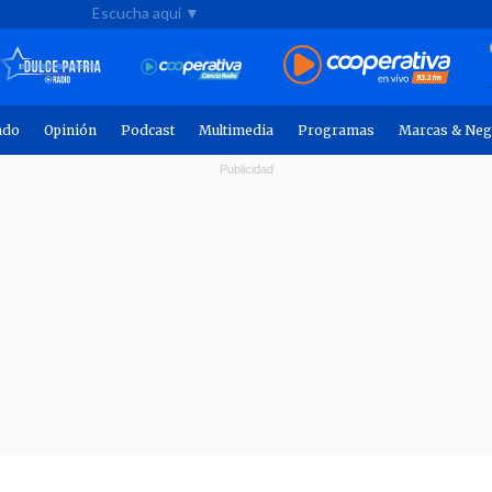
Escucha aquí ▼
ndo
Opinión
Podcast
Multimedia
Programas
Marcas & Neg