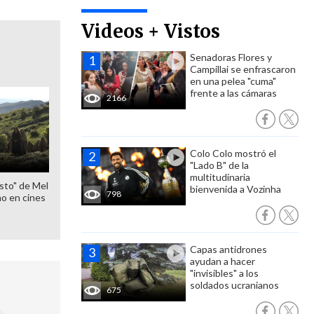
Videos + Vistos
Senadoras Flores y
Campillai se enfrascaron
en una pelea "cuma"
frente a las cámaras
2166
Colo Colo mostró el
"Lado B" de la
multitudinaria
sto" de Mel
bienvenida a Vozinha
798
o en cines
Capas antidrones
ayudan a hacer
"invisibles" a los
soldados ucranianos
675