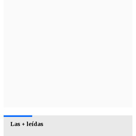
Mira aquí las imágenes:
Las + leídas