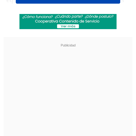
equipo femenino, aunque las imágenes
se difundieron antes.
Revisa también
Audax Italiano quiere tomar otro respiro ante
un Ñublense que busca entrar en zona de
copas
La programación de la ida de octavos de la
Copa Sudamericana
En el encuentro que el equipo masculino
disputará por la décima fecha del
Campeonato Nacional
se espera que
Esteban Parede
s y compañía salgan al
terreno de juego con la nueva
indumentaria.