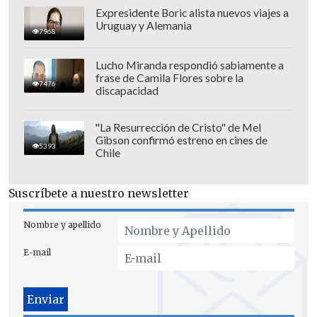
poquito se están poniendo a tono".
Expresidente Boric alista nuevos viajes a
Uruguay y Alemania
7968
Lucho Miranda respondió sabiamente a
frase de Camila Flores sobre la
7476
discapacidad
"La Resurrección de Cristo" de Mel
Gibson confirmó estreno en cines de
5393
Chile
Suscríbete a nuestro newsletter
Nombre y apellido
E-mail
Por último aclaró su idea de como debe
jugar el cuadro albo: "Nosotros somos
intensos más allá del marcador que