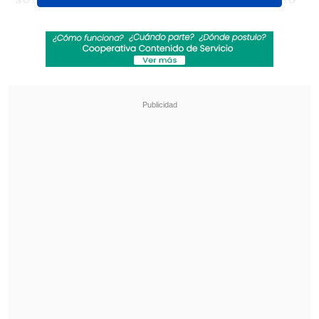
nos empataron
, de querer insistir en
sacar un marcador que no es fácil en esta
cancha. El rival juega muy bien. Se lo dije
a los chicos terminando el partido y han
sacado un resultado muy importante
para seguir en carrera", comentó en
conferencia de prensa.
Revisa también
[VIDEO] Balón enviado fuera de la cancha
provocó un choque de tránsito en Uruguay
No pasó inadvertido: Las deficientes
luminarias en el clásico de Coquimbo ante La
Serena