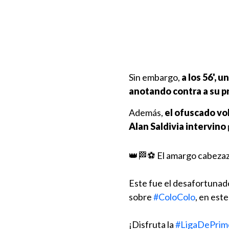
Sin embargo,
a los 56', 
anotando contra a su p
Además,
el ofuscado vo
Alan Saldivia intervino
👑🏁⚽ El amargo cabeza
Este fue el desafortunado
sobre
#ColoColo
, en est
¡Disfruta la
#LigaDePrim