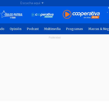
Escucha aquí ▼
ndo
Opinión
Podcast
Multimedia
Programas
Marcas & Neg