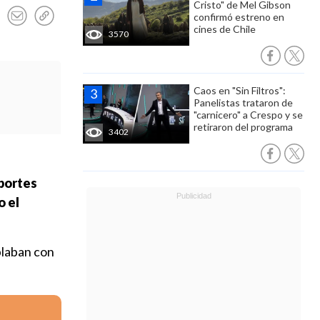
Cristo" de Mel Gibson
confirmó estreno en
cines de Chile
3570
Caos en "Sin Filtros":
Panelistas trataron de
"carnicero" a Crespo y se
retiraron del programa
3402
portes
o el
blaban con