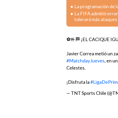
La programación de la
La FIFA admitió error
tolerará más ataques
⚽🤟🏁 ¡EL CACIQUE I
Javier Correa metió un za
#MatchdayJueves
, en u
Celestes.
¡Disfruta la
#LigaDePrim
— TNT Sports Chile (@T