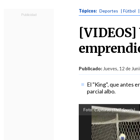
Tópicos:
Deportes
| Fútbol
[VIDEOS] 
emprendió
Publicado:
Jueves, 12 de Jun
El "King", que antes e
parcial albo.
Foto:
Capturas (TNT Sports)