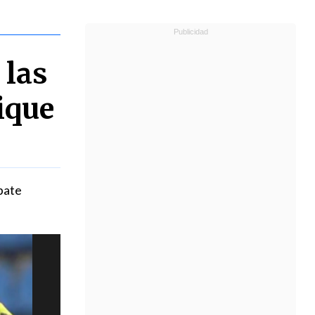
 las
ique
pate