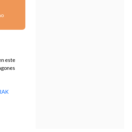
no
en este
ragones
JRAK