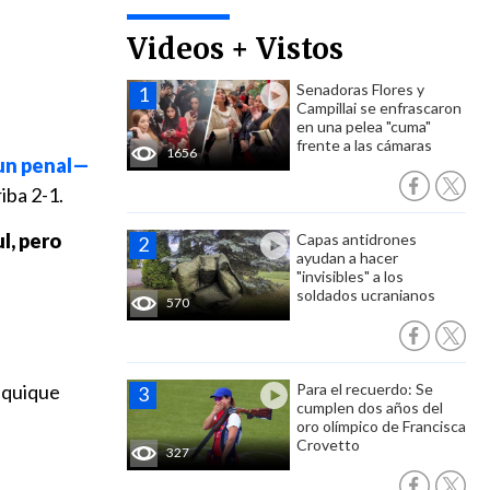
Videos + Vistos
Senadoras Flores y
Campillai se enfrascaron
en una pelea "cuma"
frente a las cámaras
1656
 un penal—
iba 2-1.
l, pero
Capas antidrones
ayudan a hacer
"invisibles" a los
soldados ucranianos
570
 Iquique
Para el recuerdo: Se
cumplen dos años del
oro olímpico de Francisca
Crovetto
327