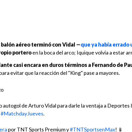
un balón aéreo terminó con Vidal —
que ya había errado
ropio portero
en la boca del arco; Iquique volvía a estar arr
lante casi encara en duros términos a Fernando de Pau
para evitar que la reacción del "King" pase a mayores.
zo
 autogol de Arturo Vidal para darle la ventaja a Deportes
e
#MatchdayJueves
.
era
por TNT Sports Premium y
#TNTSportsenMax
! 📱