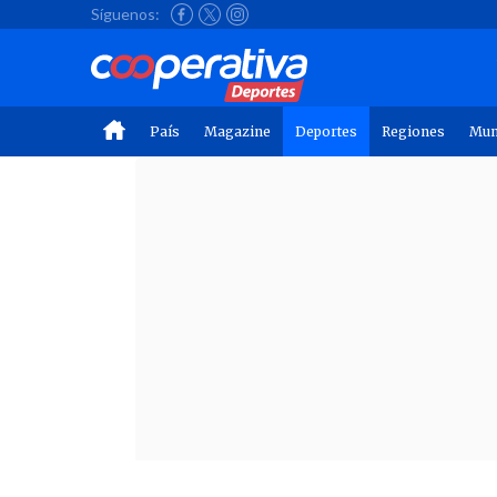
Síguenos:
País
Magazine
Deportes
Regiones
Mu