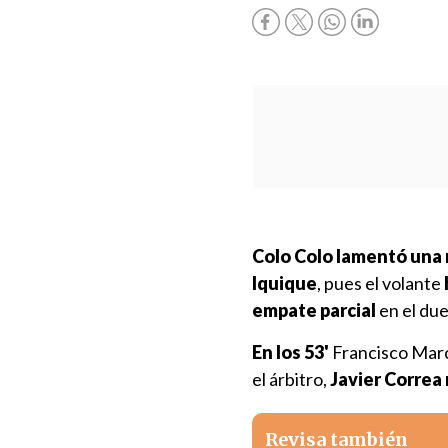
Colo Colo lamentó una
Iquique
, pues el volante
empate parcial
en el due
En los 53'
Francisco Marc
el árbitro,
Javier Correa 
Revisa también