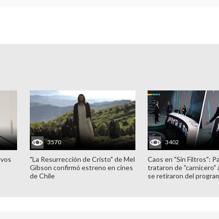
3570
3402
evos
"La Resurrección de Cristo" de Mel
Caos en "Sin Filtros": P
Gibson confirmó estreno en cines
trataron de "carnicero"
de Chile
se retiraron del progra