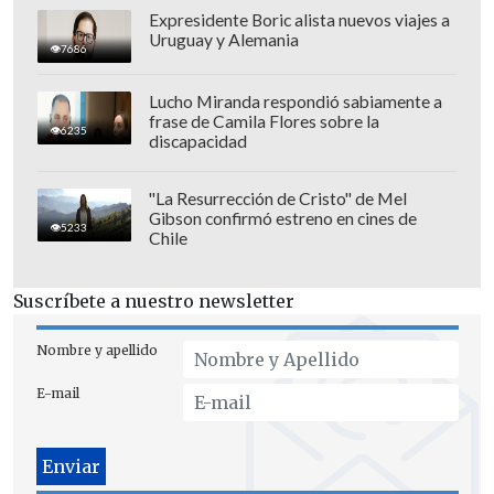
Expresidente Boric alista nuevos viajes a
Uruguay y Alemania
7686
Y eso fue aprovechado por los maulinos a
Lucho Miranda respondió sabiamente a
los 86' gracias a
Diego Rojas quien puso
frase de Camila Flores sobre la
6235
cifras definitivas.
discapacidad
Con este resultado, Curicó Unido llegó a
"La Resurrección de Cristo" de Mel
los 8 puntos y obligó a Universidad de
Gibson confirmó estreno en cines de
5233
Chile
Concepción (7 unidades) a sumar al
menos un empate ante Santa Cruz este
Suscríbete a nuestro newsletter
domingo.
Nombre y apellido
De hecho, el cuadro colchagüino puede
clasificar si gana por cinco goles.
E-mail