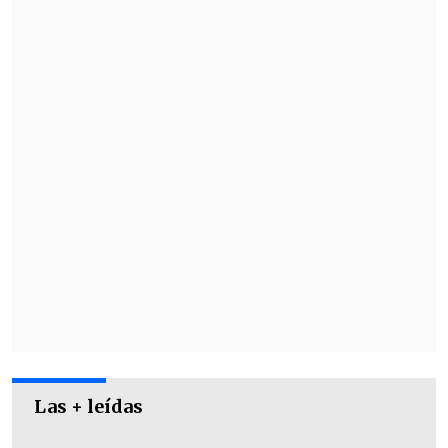
Matías Retamal (45+2') marcó la
apertura de la cuenta para el elenco
tortero.
El argentino
Gonzalo Sosa (78')
emparejó la cuenta, pero Iván Rozas
dejó a Ñublense con nueve hombres a
los 83',
Las + leídas