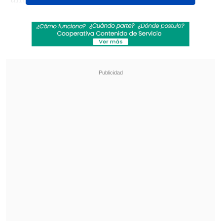
chillanejo Sebastián Valencia se fue
expulsado a los dos minutos de juego.
Revisa también
¿Qué partido será transmitido por TV abierta
en la fecha 18 de la Liga de Primera?
Coquimbo Unido quiere estirar su hegemonía
en el clásico ante La Serena
Curicó Unido no se quedó atrás y a los
30' Claudio Meneses también vio la roja
y se fue a camarines dejando a ambos
elencos con 10 elementos.
Cuando el primer tiempo expiraba