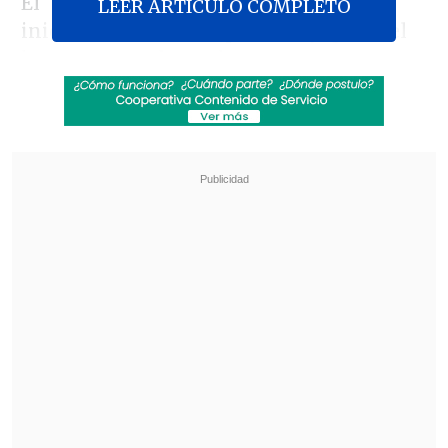
El "Cacique" empujó desde el silbatazo
LEER ARTICULO COMPLETO
inicial ante un rival que iba a jugarse el
honor a Macul. No obstante, pese a sus
intentos
una falta de Arturo Vidal sobre
Ignacio Mesías le permitió a Joaquín
Larrivey (45') adelantar de penal
al
forastero antes del descanso.
Revisa también
[VIDEO] Diego Valdés anotó un golazo de tiro
libre para Vélez ante Boca Juniors
Los resultados de la fecha 18 en la Liga de
Primera
Entrado el complemento, los "albos"