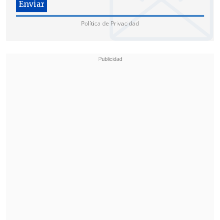
los "albos" recibirán a
Ñublense el
próximo domingo 17 de mayo
y el
Política de Privacidad
"Conce" hará lo propio ante
Everton en
la misma jornada.