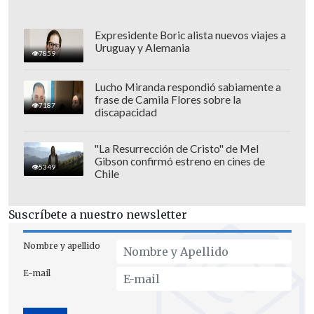
Expresidente Boric alista nuevos viajes a
Uruguay y Alemania
7859
Lucho Miranda respondió sabiamente a
frase de Camila Flores sobre la
7187
discapacidad
"La Resurrección de Cristo" de Mel
Gibson confirmó estreno en cines de
Así las cosas,
Colo Colo es líder con 10
5349
Chile
puntos a falta de que Coquimbo Unido
reciba a Huachipato este domingo
. En
Suscríbete a nuestro newsletter
tanto, los "lilas" quedaron sumidos en el
fondo con apenas una unidad.
Nombre y apellido
E-mail
Ahora ambos tendrán que poner su foco
en la vuelta de la Liga de Primera, donde