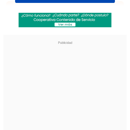
Revisa también
La UC quiere retomar el rumbo ante Cobresal
y sumar confianza antes de la visita a
Estudiantes
Matías Claro, presidente de Cruzados:
Soñamos con llegar a una final en la
Libertadores
Viernes 5 de junio
Deportes Concepción vs. Coquimbo
Unido
, 20:00 horas. Estadio "Ester Roa
Rebolledo".
Sábado 6 de junio