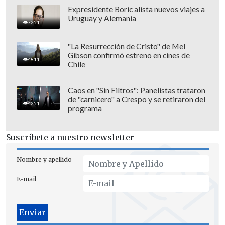
Expresidente Boric alista nuevos viajes a
Domingo 7 de junio
Uruguay y Alemania
7251
Deportes La Serena vs. Unión La
"La Resurrección de Cristo" de Mel
Calera
, 12:30 horas. Estadio La
Gibson confirmó estreno en cines de
4811
Chile
Portada.
Universidad de Chile vs. Audax
Caos en "Sin Filtros": Panelistas trataron
Italiano
, 12:30 horas. Estadio Nacional.
de "carnicero" a Crespo y se retiraron del
4251
Huachipato vs. Colo Colo
, 15:00 horas.
programa
Estadio Huachipato.
O'Higgins vs. Palestino
, 18:00 horas.
Suscríbete a nuestro newsletter
Estadio El Teniente.
Nombre y apellido
Deportes Limache vs. Everton
, 18:00
horas. Estadio "Lucio Fariña".
E-mail