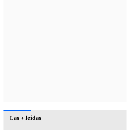
Ñublense vs. Universidad de
Concepción
, 18:00 horas. Estadio
Bicentenario "Nelson Oyarzún".
Las + leídas
Universidad Católica vs. Cobresa
l,
18:00 horas. Claro Arena.