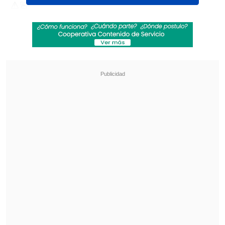
⚠️🚨
O ônibus da torcida organizada do
Flamengo que estava rumo a Buenos
Aires capotou na estrada, na altura de
Volta Redonda
• Alguns torcedores estão feridos
pic.twitter.com/dMyOq5RvVT
— 𝗖𝗥𝗜𝗠𝗘 𝗥𝗘𝗔𝗟 𝗥𝗝 🇧🇷🔥
(@CrimeRealrj)
October 27, 2025