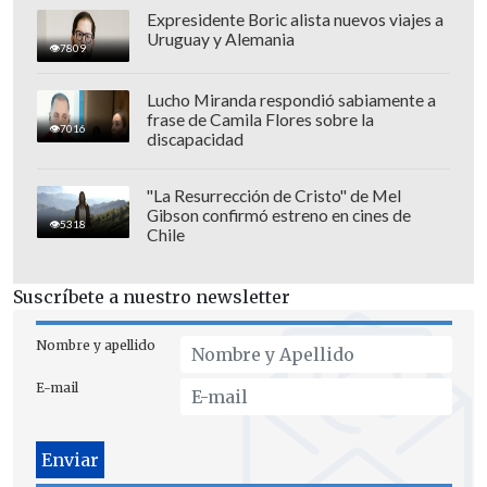
"Fueron registradas 46 víctimas, de las
Expresidente Boric alista nuevos viajes a
Uruguay y Alemania
cuales 32 sin gravedad, 10 con gravedad
7809
moderada y cuatro graves
", informó en
Lucho Miranda respondió sabiamente a
un comunicado la concesionaria que
frase de Camila Flores sobre la
7016
administra la importante carretera.
discapacidad
Según las imágenes de las cámaras de la
"La Resurrección de Cristo" de Mel
Gibson confirmó estreno en cines de
propia concesionaria,
el bus dio un giro
5318
Chile
por razones aún desconocidas
y
terminó volteándose en la carretera,
Suscríbete a nuestro newsletter
cuyo tránsito tuvo que ser interrumpido
por cerca de una hora.
Nombre y apellido
E-mail