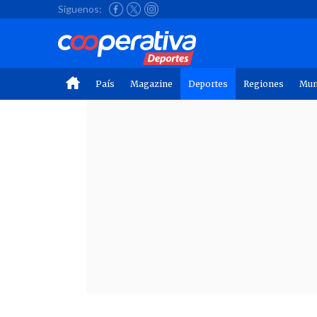
Síguenos:
País
Magazine
Deportes
Regiones
Mu