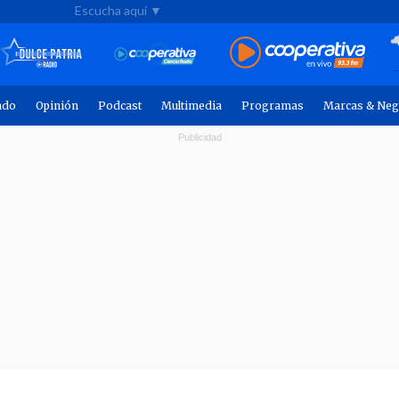
Escucha aquí ▼
ndo
Opinión
Podcast
Multimedia
Programas
Marcas & Neg