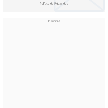
Política de Privacidad
Consultado por el operativo de
seguridad, Grindetti recalcó que: "S
e hace
una reunión de seguridad con
Conmebol
, el equipo visitante y el local.
Era una tribuna completa,
no
compartida
".