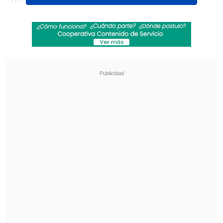
injustificada, porque el partido no daba
para eso. Estoy con bronca, amargado y
angustiado porque
el público de
Independiente no se merecía una cosa
así
", señaló el dirigente en diálogo con
TyC Sports
.
Revisa también
Emiliano Astorga fue oficializado como nuevo
DT de Deportes Temuco
Federaciones de Ecuador y Venezuela
expresaron su respaldo a Gianni Infantino
En esa misma tónica,