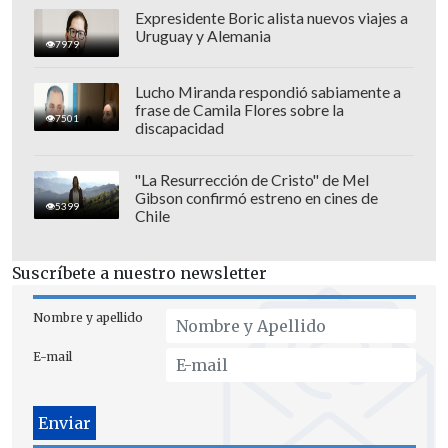
Expresidente Boric alista nuevos viajes a
Uruguay y Alemania
7979
Lucho Miranda respondió sabiamente a
frase de Camila Flores sobre la
7501
discapacidad
"La Resurrección de Cristo" de Mel
Gibson confirmó estreno en cines de
5399
Chile
"Será un partido lindo para ir a verlo. No
tengo ninguna duda que la gente lo
Suscríbete a nuestro newsletter
vivirá a mil, sobre todo con este
condimento que vuelve a nacer desde ese
Nombre y apellido
partido que todos los aliancistas estamos
E-mail
recordando", añadió.