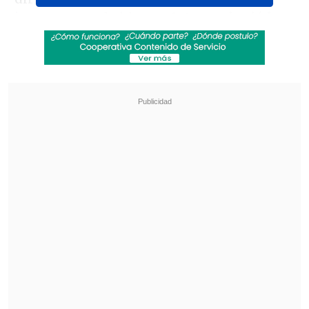
impuesto en la ida por 1-0,
consiguió la
igualdad en el último minuto del tiempo
reglamentario de la revancha gracias a
un controvertido gol de Felipe Seymour
que quedó grabado en la mente del
denominado "Zlatan Peruano".
Revisa también
[VIDEO] Balón enviado fuera de la cancha
provocó un choque de tránsito en Uruguay
No pasó inadvertido: Las deficientes
luminarias en el clásico de Coquimbo ante La
Serena
"Fue raro que el juez de línea marque el