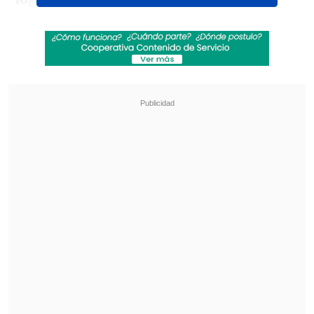
lanzamientos del cuadro viñamarino.
Nicolás Díaz anotó el último remate de la
tanda para dar la clasificación tras un
fallo de Bryan Carvallo y una anotación
de Rodrigo Piñeiro para los "ruleteros".
Revisa también
Los resultados de los duelos de la Copa Chile
esta semana
[ESTADÍSTICAS] La tabla de la Copa Chile
2026 en la sexta fecha de la fase grupal
En lo que respecta al partido, de entrada,
Juan Ignacio Ramírez
encontró los