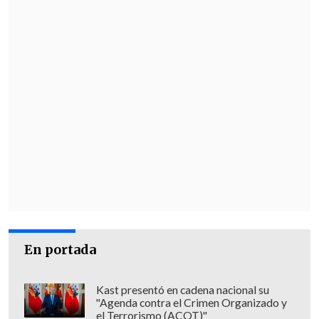
Con esa vida extra,
Rodrigo Piñeiro
firmó la "ley del ex" y frenó la racha del
meta charrúa, aunque luego se ganó una
amarilla por sus gestos contra el
plantel rojo
.
La presión estuvo sobre
Nicolás Díaz
,
quien se deshizo de la misma al anotar
su lanzamiento y asegurar la
clasificación.
En portada
Kast presentó en cadena nacional su
"Agenda contra el Crimen Organizado y
el Terrorismo (ACOT)"