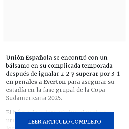
Unión Española
se encontró con un
bálsamo en su complicada temporada
después de igualar 2-2 y
superar por 3-1
en penales a Everton
para asegurar su
estadía en la fase grupal de la Copa
Sudamericana 2025.
El héroe de la jornada fue el portero
uruguayo
Franco Torgnascioli
, quien
LEER ARTICULO COMPLETO
logró detener los tres primeros