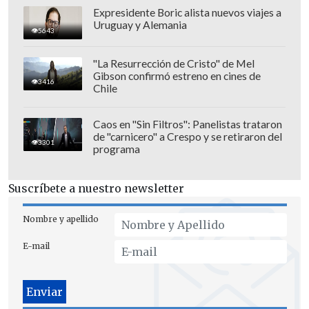
Expresidente Boric alista nuevos viajes a
Uruguay y Alemania
5643
"La Resurrección de Cristo" de Mel
Gibson confirmó estreno en cines de
3416
Chile
Las acciones fueron dinámicas por
varios lapsos y ambos porteros
Caos en "Sin Filtros": Panelistas trataron
de "carnicero" a Crespo y se retiraron del
comenzaron a alzarse como las figuras.
3301
programa
Sin embargo, cuando todo pareció
inclinarse en favor de los viñamarinos,
Suscríbete a nuestro newsletter
un penal convertido por
Pablo Aránguiz
(45+1') sentenció todo antes del
Nombre y apellido
descanso.
E-mail
Para el complemento, el partido entró en
una laguna interminable de acciones sin