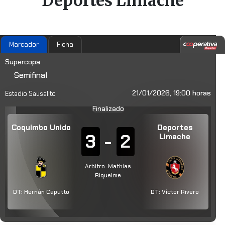
Deportes Limache
Marcador
Ficha
Supercopa
Semifinal
21/01/2026, 19:00 horas
Estadio Sausalito
Finalizado
Coquimbo Unido
Deportes
3
-
2
Limache
Arbitro: Mathías
Riquelme
DT:
Hernán Caputto
DT:
Víctor Rivero