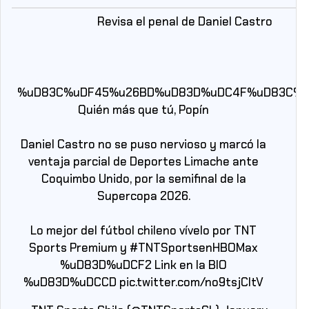
Revisa el penal de Daniel Castro
%uD83C%uDF45%u26BD%uD83D%uDC4F%uD83C%u
Quién más que tú, Popín
Daniel Castro no se puso nervioso y marcó la
ventaja parcial de Deportes Limache ante
Coquimbo Unido, por la semifinal de la
Supercopa 2026.
Lo mejor del fútbol chileno vívelo por TNT
Sports Premium y
#TNTSportsenHBOMax
%uD83D%uDCF2 Link en la BIO
%uD83D%uDCCD
pic.twitter.com/no9tsjCltV