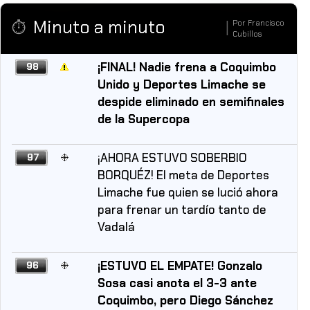
Minuto a minuto
Por
Francisco
⏱️
|
Cubillos
¡FINAL! Nadie frena a Coquimbo
98
Unido y Deportes Limache se
despide eliminado en semifinales
de la Supercopa
¡AHORA ESTUVO SOBERBIO
97
BORQUÉZ! El meta de Deportes
Limache fue quien se lució ahora
para frenar un tardío tanto de
Vadalá
¡ESTUVO EL EMPATE! Gonzalo
96
Sosa casi anota el 3-3 ante
Coquimbo, pero Diego Sánchez