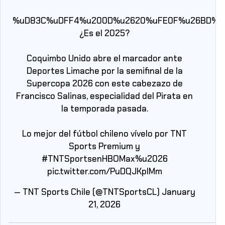
%uD83C%uDFF4%u200D%u2620%uFE0F%u26BD%u
¿Es el 2025?
Coquimbo Unido abre el marcador ante
Deportes Limache por la semifinal de la
Supercopa 2026 con este cabezazo de
Francisco Salinas, especialidad del Pirata en
la temporada pasada.
Lo mejor del fútbol chileno vívelo por TNT
Sports Premium y
#TNTSportsenHBOMax
%u2026
pic.twitter.com/PuDQJKplMm
— TNT Sports Chile (@TNTSportsCL)
January
21, 2026