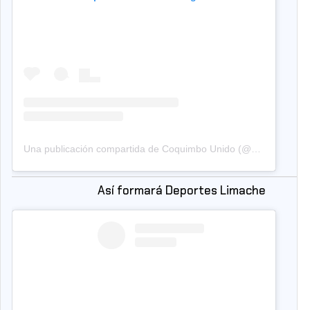
Una publicación compartida de Coquimbo Unido (@coquimbounidooficial)
Así formará Deportes Limache