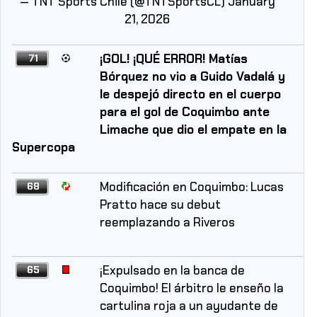
— TNT Sports Chile (@TNTSportsCL)
January
21, 2026
¡GOL! ¡QUÉ ERROR! Matías
71
Bórquez no vio a Guido Vadalá y
le despejó directo en el cuerpo
para el gol de Coquimbo ante
Limache que dio el empate en la
Supercopa
Modificación en Coquimbo: Lucas
68
Pratto hace su debut
reemplazando a Riveros
¡Expulsado en la banca de
65
Coquimbo! El árbitro le enseño la
cartulina roja a un ayudante de