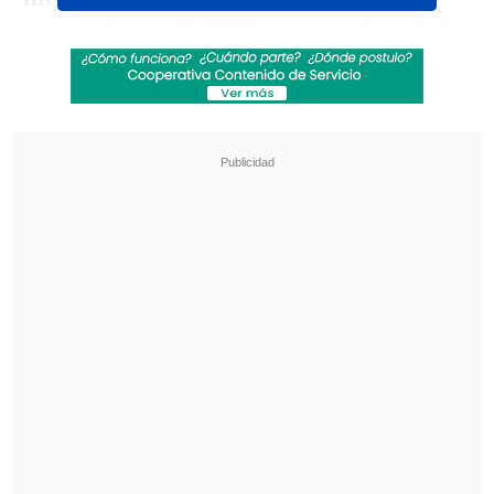
ganar el mundial?' No, no es mi sueño
",
dijo el futbolista que está próximo a
cumplir los 41 antes de la cita planetaria
que tendrá lugar en Norteamerica.
Revisa también
[VIDEO] Increíble: La acrobática asistencia
desde un saque lateral en el Ascenso de Rusia
Tatiele Silveira acusó falta de agua caliente en
el camarín tras el Superclásico femenino
Seguido a ello, precisó: "
Ganar el
Mundial no cambiará mi nombre en la
historia del fútbol
(...) ¿Debería definirme