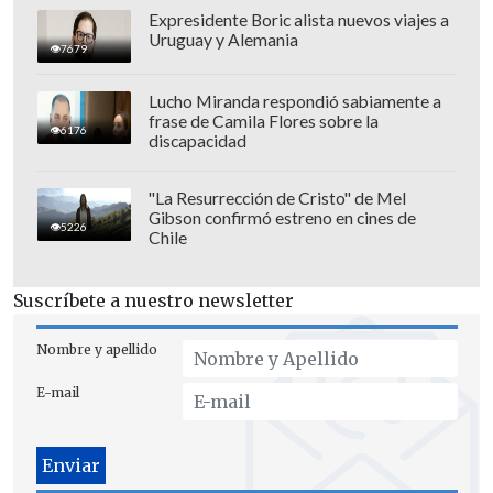
Expresidente Boric alista nuevos viajes a
Uruguay y Alemania
7679
Lucho Miranda respondió sabiamente a
Para quienes deseen seguir el minuto a
frase de Camila Flores sobre la
6176
minuto del encuentro,
Cooperativa.cl
discapacidad
ofrecerá su Marcador Virtual
.
"La Resurrección de Cristo" de Mel
Gibson confirmó estreno en cines de
5226
Chile
Suscríbete a nuestro newsletter
Nombre y apellido
E-mail