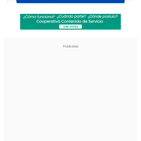
horas de Chile.
Revisa también
¿Qué partido será transmitido por TV abierta
en la fecha 18 de la Liga de Primera?
Coquimbo Unido quiere estirar su hegemonía
en el clásico ante La Serena
Como ha sido habitual a lo largo de todo
el certamen, la transmisión oficial para
este partido estará a cargo de
ESPN
,
disponible tanto en sus canales de cable
como a través de la plataforma de
streaming
Disney+
.