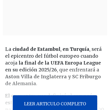
La
ciudad de Estambul
,
en Turquía
, será
el epicentro del fútbol europeo cuando
acoja
la final de la UEFA Europa League
en su edición 2025/26
, que enfrentará a
Aston Villa de Inglaterra y SC Friburgo
de Alemania
.
El encuentro que definirá al campeón
está programado en el Vodafone Park
LEER ARTICULO COMPLETO
para el miércoles 20 de mayo, a las 15:00