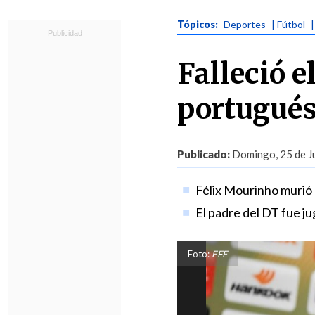
Tópicos:
Deportes
| Fútbol
Falleció e
portugué
Publicado:
Domingo, 25 de Ju
Félix Mourinho murió
El padre del DT fue j
Foto:
EFE