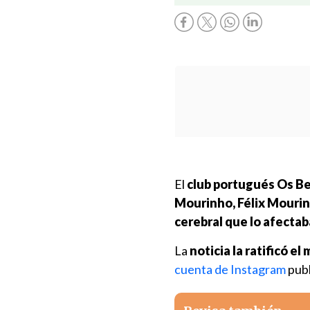
El
club portugués Os B
Mourinho, Félix Mourinh
cerebral que lo afectab
La
noticia la ratificó 
cuenta de Instagram
publ