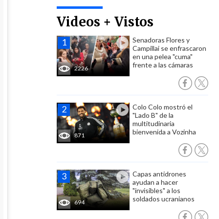
Videos + Vistos
Senadoras Flores y
Campillai se enfrascaron
en una pelea "cuma"
frente a las cámaras
2226
Colo Colo mostró el
"Lado B" de la
multitudinaria
bienvenida a Vozinha
871
Capas antidrones
ayudan a hacer
"invisibles" a los
soldados ucranianos
694