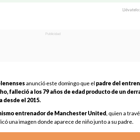
Llévatelo:
elenenses
anunció este domingo que el
padre del entre
o, falleció a los 79 años de edad
producto de un der
a desde el 2015.
el mismo entrenador de Manchester United
, quien a trav
icó una imagen donde aparece de niño junto a su padre.