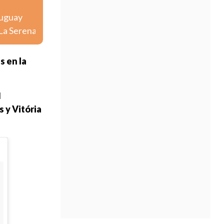
ruguay
 La Serena
s en la
l
 y Vitória