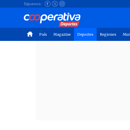
Síguenos:
País
Magazine
Deportes
Regiones
Mu