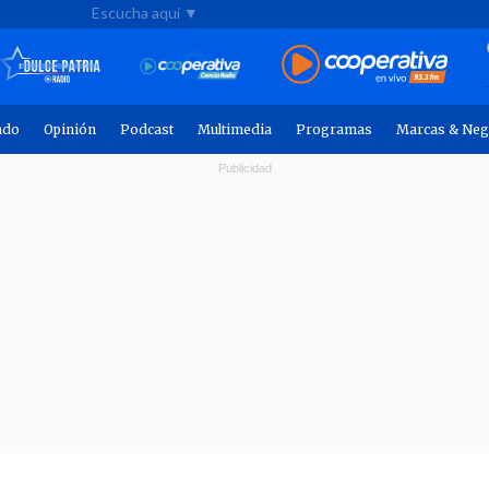
Escucha aquí ▼
ndo
Opinión
Podcast
Multimedia
Programas
Marcas & Neg