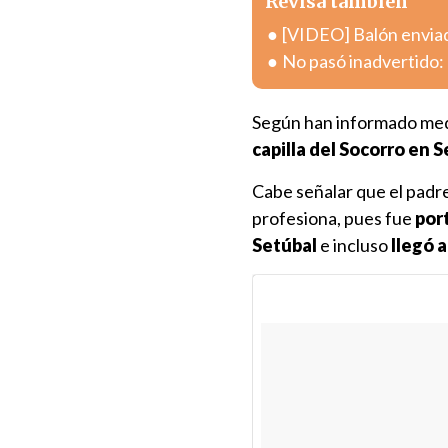
Revisa también
[VIDEO] Balón enviad
No pasó inadvertido: 
Según han informado me
capilla del Socorro en 
Cabe señalar que el padre
profesiona, pues fue
por
Setúbal
e incluso
llegó a