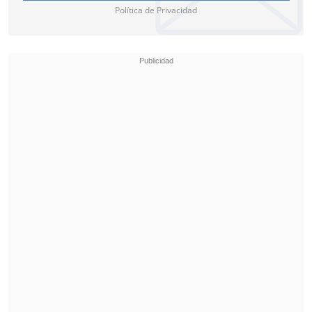
Política de Privacidad
En cuanto a la deportivo, Deportivo
Recoleta terminó con 32 puntos luego de
las 22 fechas del Clausura, quedándose
con el sexto lugar de la tabla tras el 0-0
final con Nacional.