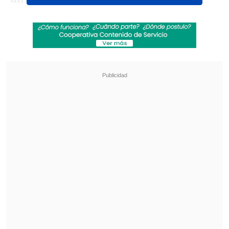
Anteriormente, en septiembre, ya había
estado en la banca por la Copa Paraguay.
Revisa también
¿Qué partido será transmitido por TV abierta
en la fecha 18 de la Liga de Primera?
Coquimbo Unido quiere estirar su hegemonía
en el clásico ante La Serena
El dirigente
ingresó a la cancha con la
camiseta número 18 cuando se jugaban
los descuentos (90+1')
, pero el poco
tiempo en cancha no bastó para evitar
que la movida fuese
calificada de