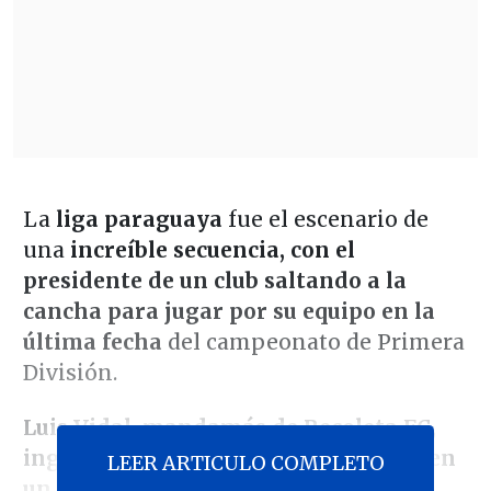
La
liga paraguaya
fue el escenario de
una
increíble secuencia, con el
presidente de un club saltando a la
cancha para jugar por su equipo en la
última fecha
del campeonato de Primera
División.
Luis Vidal, mandamás de Recoleta FC,
ingresó como cambio ante Nacional, en
LEER ARTICULO COMPLETO
un insólito debut a sus 51 años
: