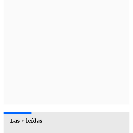
Mira acá el video
Las + leídas