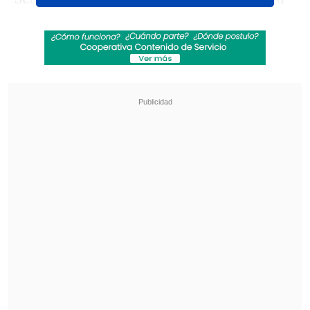
posible salida de Falcón y
el arquero
reaccionó de mala manera, ya que le
apretó el trasero a su rival con su
guante izquierdo.
Revisa también
Audax Italiano quiere tomar otro respiro ante
un Ñublense que busca entrar en zona de
copas
La programación de la ida de octavos de la
Copa Sudamericana
El juez del partido, Giancarlo Juliadoza,
vio la acción y lo expulsó
inmediatamente.