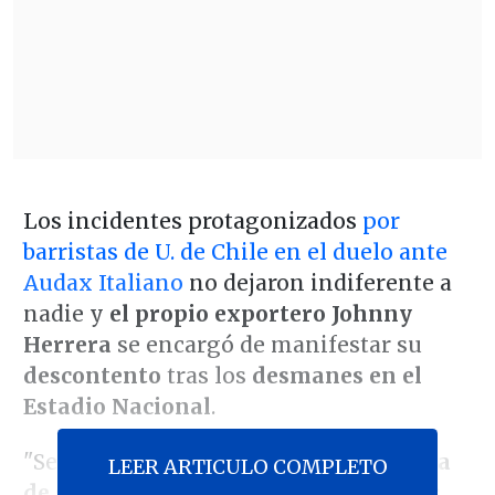
Los incidentes protagonizados
por
barristas de U. de Chile en el duelo ante
Audax Italiano
no dejaron indiferente a
nadie y
el propio exportero Johnny
Herrera
se encargó de manifestar su
descontento
tras los
desmanes en el
Estadio Nacional
.
"Se anunció este
vandalismo en contra
LEER ARTICULO COMPLETO
de su propio club
, que muchos de ellos