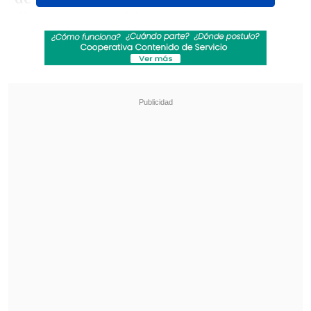
dicen querer. Acá las acciones se tienen
que tomar de principio a fin y
castigar
con todo el peso de la ley posible
",
apuntó el comentarista de
Todos Somos
Técnicos
en
TNT Sports
.
Revisa también
¿Qué partido será transmitido por TV abierta
en la fecha 18 de la Liga de Primera?
Coquimbo Unido quiere estirar su hegemonía
en el clásico ante La Serena
Seguido a ello, el ídolo azul sostuvo: "Hay
una foto de los 'gallos' peleando con la