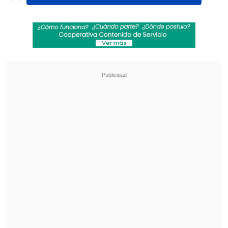
embargo, el "Mago" acusó que la
fotografía era falsa con un extenso
escrito en redes sociales
, disparando
incluso a medios de comunicación.
Revisa también
Luca Zidane quedó sin club tras su paso por el
Mundial
Hijo de Walter Montillo se sumó a la sub 18 de
Universidad de Chile