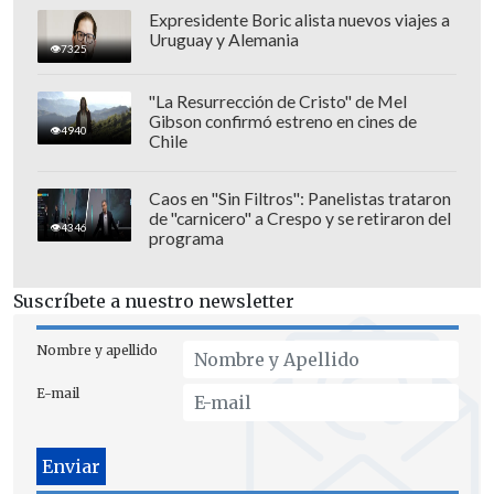
Expresidente Boric alista nuevos viajes a
Uruguay y Alemania
7325
"Se entiende que Infama funcione
como
"La Resurrección de Cristo" de Mel
Gibson confirmó estreno en cines de
una cloaca abierta: llega una foto, se
4940
Chile
publica. Sin preguntas, sin filtro, sin
mucho más.
Pero lo de hoy ya es otra
Caos en "Sin Filtros": Panelistas trataron
cosa: una foto donde es evidente que no
de "carnicero" a Crespo y se retiraron del
4346
programa
soy yo, replicada igual. No sorprende de
dónde viene", comenzó mencionando.
Suscríbete a nuestro newsletter
Nombre y apellido
E-mail