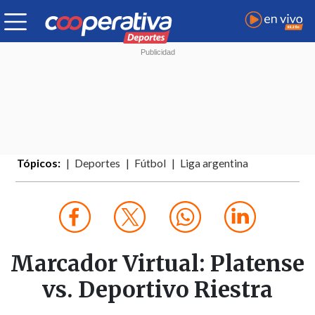
Tópicos:
Deportes
Fútbol
Liga argentina
Marcador Virtual: Platense
vs. Deportivo Riestra