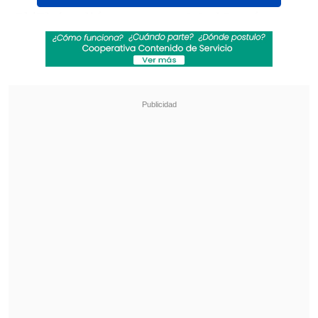
El 'Flu' cedió un empate 1-1 al Lanús en
el Estadio Maracaná de Río de Janeiro,
con lo que el conjunto argentino avanzó
a semifinales gracias al triunfo por 1-0
en el partido de ida.
Revisa también
La UC quiere retomar el rumbo ante Cobresal
y sumar confianza antes de la visita a
Estudiantes
Matías Claro, presidente de Cruzados:
Soñamos con llegar a una final en la
Libertadores
"Pedí la dimisión al presidente antes de