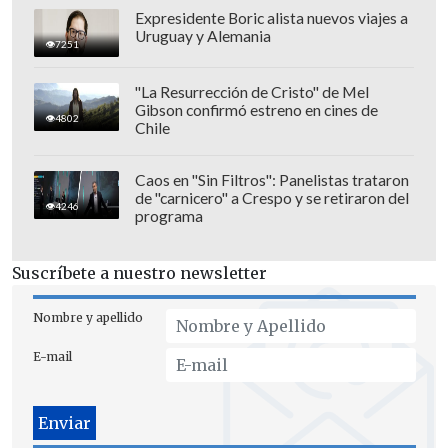
Expresidente Boric alista nuevos viajes a
Uruguay y Alemania
7251
"La Resurrección de Cristo" de Mel
Gibson confirmó estreno en cines de
4802
Chile
Caos en "Sin Filtros": Panelistas trataron
de "carnicero" a Crespo y se retiraron del
4246
programa
"Fluminense FC informa que Renato
Gaúcho no está más al frente del
Suscríbete a nuestro newsletter
comando técnico de la plantilla. El
entrenador pidió su desvinculación tras
Nombre y apellido
el partido de este martes", expresó en un
E-mail
comunicado.
El técnico
estaba molesto tras las
manifestaciones de algunos de los