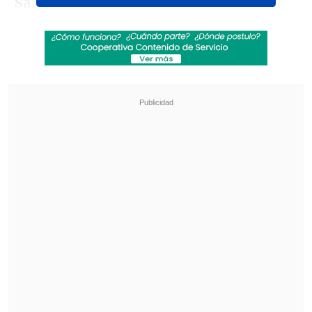
Santa Cruz
se medirá ante
Cobreloa
en
el
Estadio "Joaquín Muñoz"
.
El sábado 28 de febrero, el fútbol
continuará con
Unión San Felipe
enfrentando a
Santiago Wanderers
a las
18:00 horas en el
Estadio Municipal de
San Felipe
. Luego, a las 20:30 horas,
Deportes Copiapó
jugará contra
Rangers
de Talca
en el
Estadio "Luis Valenzuela
Hermosilla"
.
Revisa también
Los resultados de la fecha 18 en la Liga de
Primera
Colo Colo anunció acuerdo para el fichaje del