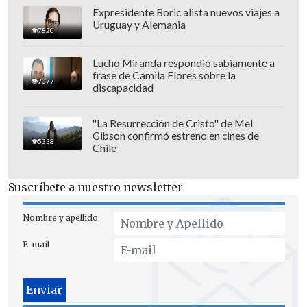
último encuentro de la jornada en el
Expresidente Boric alista nuevos viajes a
Uruguay y Alemania
Estadio "Lucio Fariña Fernández"
.
7820
Lucho Miranda respondió sabiamente a
frase de Camila Flores sobre la
7077
discapacidad
"La Resurrección de Cristo" de Mel
Gibson confirmó estreno en cines de
5338
Chile
Suscríbete a nuestro newsletter
Nombre y apellido
E-mail
Programación fecha 2 del
Ascenso