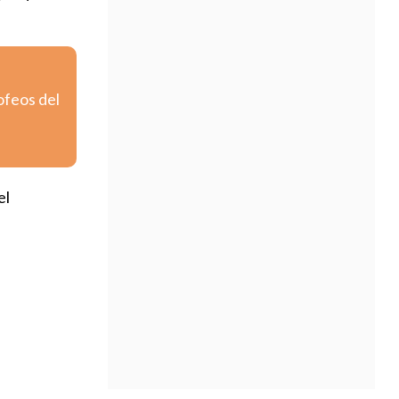
ofeos del
el