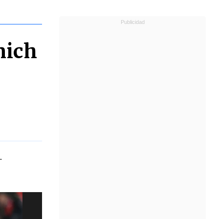
nich
.