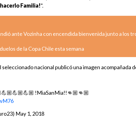
hacerlo Familia!
".
rindió ante Vozinha con encendida bienvenida junto a los tr
 duelos de la Copa Chile esta semana
el seleccionado nacional publicó una imagen acompañada d
.
🏼💪🏼💪🏼💪🏼 !MiaSanMia!!👊🏼👊🏼
ewM76
turo23)
May 1, 2018