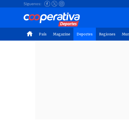
Síguenos:
País
Magazine
Deportes
Regiones
Mu