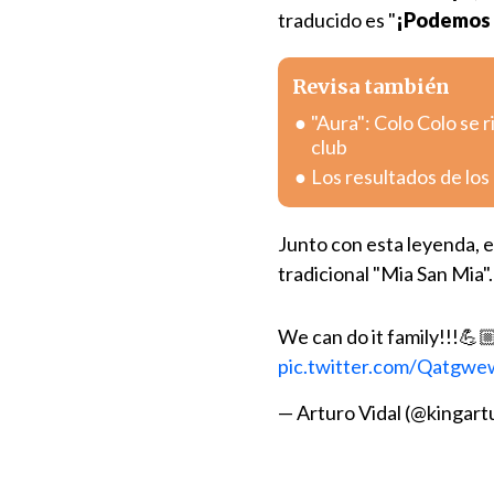
traducido es "
¡Podemos 
Revisa también
"Aura": Colo Colo se 
club
Los resultados de los
Junto con esta leyenda, 
tradicional "Mia San Mia"
We can do it family!!!
pic.twitter.com/Qatgw
— Arturo Vidal (@kingar