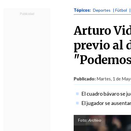
Tópicos:
Deportes
| Fútbol
Arturo Vi
previo al
"Podemos
Publicado:
Martes, 1 de Mayo
El cuadro bávaro se ju
El jugador se ausentar
Foto:
Archivo