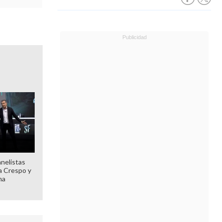
anelistas
 a Crespo y
ma