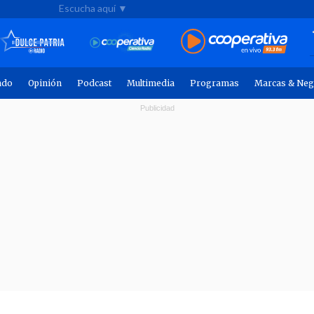
Escucha aquí ▼
ndo
Opinión
Podcast
Multimedia
Programas
Marcas & Neg