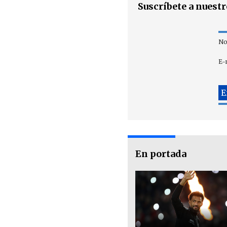
Suscríbete a nuest
No
E-
En portada