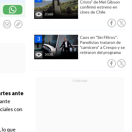
Cristo" de Mel Gibson
confirmó estreno en
cines de Chile
3160
Caos en "Sin Filtros":
Panelistas trataron de
"carnicero" a Crespo y se
retiraron del programa
3038
artes ante
olante
ciales con
 lo que