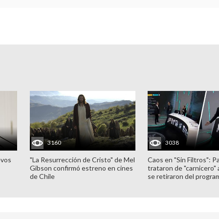
3160
3038
evos
"La Resurrección de Cristo" de Mel
Caos en "Sin Filtros": P
Gibson confirmó estreno en cines
trataron de "carnicero"
de Chile
se retiraron del progra