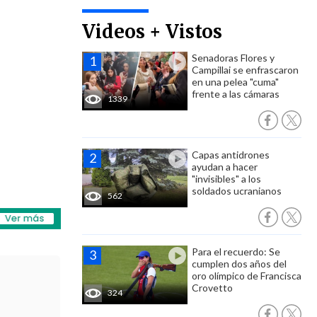
Videos + Vistos
Senadoras Flores y
Campillai se enfrascaron
en una pelea "cuma"
frente a las cámaras
1339
Capas antidrones
ayudan a hacer
"invisibles" a los
soldados ucranianos
562
Para el recuerdo: Se
cumplen dos años del
oro olímpico de Francisca
Crovetto
324