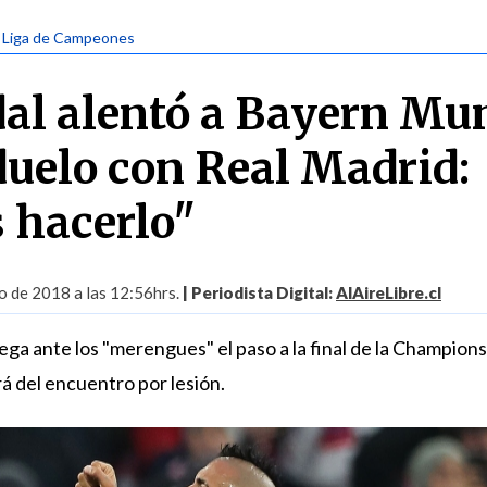
| Liga de Campeones
dal alentó a Bayern Mu
 duelo con Real Madrid:
 hacerlo"
 de 2018 a las 12:56hrs.
| Periodista Digital:
AlAireLibre.cl
ega ante los "merengues" el paso a la final de la Champions
á del encuentro por lesión.