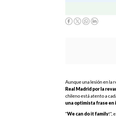
Aunque una lesión en la ro
Real Madrid por la reva
chileno está atento a cad
una optimista frase en 
"
We can do it family
!",