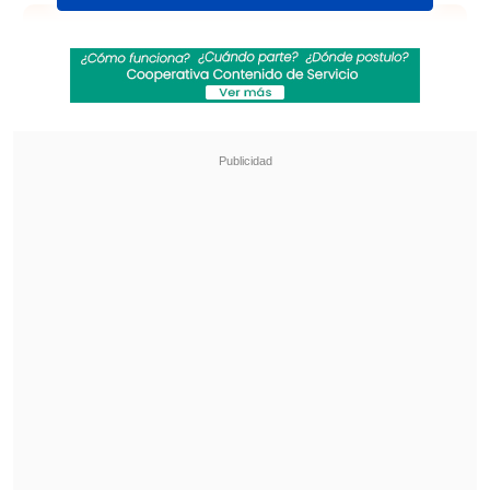
Revisa también
[VIDEO] Balón enviado fuera de la cancha
provocó un choque de tránsito en Uruguay
No pasó inadvertido: Las deficientes
luminarias en el clásico de Coquimbo ante La
Serena
La decisión del jugador inglés, nacido y
criado en Liverpool,
no gustó a una
parte de la hinchada 'Red' que le
abucheó en sus últimos partidos de la
temporada pasada y que este lunes por
la noche atacó su mural en la ciudad.
En el acto, lanzaron pintura blanca sobre