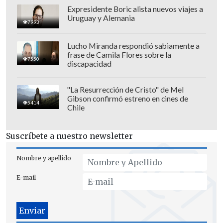
Este mural fue levantado en 2019 con
Expresidente Boric alista nuevos viajes a
motivo de la consecución de la
Uruguay y Alemania
7993
Champions League por parte de
Liverpool y se decidió que, pese a la
Lucho Miranda respondió sabiamente a
frase de Camila Flores sobre la
marcha del jugador, se mantendría en
7550
discapacidad
una de las casas cercanas a Anfield.
"La Resurrección de Cristo" de Mel
Durante sus años en Liverpool,
Gibson confirmó estreno en cines de
5414
Chile
Alexander-Arnold disputó más de 350
partidos, se convirtió en el defensa con
Suscríbete a nuestro newsletter
más asistencias en la historia de la
Premier League, fue segundo capitán de
Nombre y apellido
los 'Reds' y, entre otros títulos, ganó dos
E-mail
Premier League y una Champions.