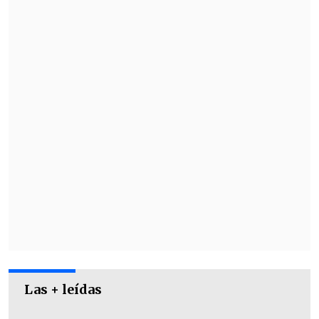
la imagen del jugador con el número '66'
y acompañaron esta con dos pintadas,
una que dice "Rat" (rata) y otra en
español: "Adiós el rata".
Las + leídas