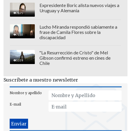
Teniente.
Expresidente Boric alista nuevos viajes a
Uruguay y Alemania
Deportes Limache vs. Universidad
7825
Católica.
20:00 horas. Estadio "Lucio
Lucho Miranda respondió sabiamente a
Fariña Fernández".
frase de Camila Flores sobre la
7110
discapacidad
Domingo 17 de mayo
"La Resurrección de Cristo" de Mel
Huachipato vs. Unión La Calera.
12:30
Gibson confirmó estreno en cines de
5339
Chile
horas. Estadio Huachipato.
Cobresal vs. Universidad de Chile.
Suscríbete a nuestro newsletter
15:00 horas. Estadio El Cobre.
Colo Colo vs. Ñublense.
17:30 horas.
Nombre y apellido
Estadio Monumental.
Deportes Concepción vs. Everton.
E-mail
20:00 horas. Estadio "Ester Roa
Rebolledo".