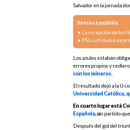
Salvador en la jornada do
Revisa también
La recepción de los h
PSG sufrió una sorpr
Los azules estaban obliga
errores propios y cediero
con los mineros.
El resultado dejó a la U 
Universidad Católica, q
En cuarto lugar está Co
Española
, u
n partido qu
Después del gol del triun