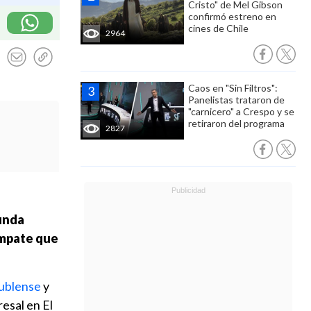
Cristo" de Mel Gibson
confirmó estreno en
cines de Chile
2964
Caos en "Sin Filtros":
Panelistas trataron de
"carnicero" a Crespo y se
retiraron del programa
2827
gunda
mpate que
Ñublense
y
esal en El