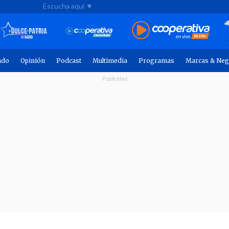
Escucha aquí ▼
ndo
Opinión
Podcast
Multimedia
Programas
Marcas & Neg