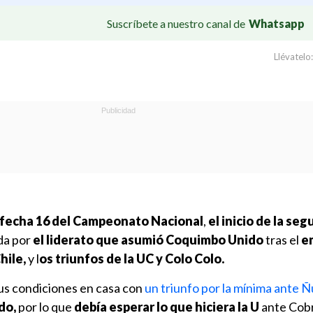
Suscríbete a nuestro canal de
Whatsapp
Llévatelo:
 fecha 16 del Campeonato Nacional
,
el inicio de la se
da por
el liderato que asumió Coquimbo Unido
tras el
e
hile,
y l
os triunfos de la UC y Colo Colo.
sus condiciones en casa con
un triunfo por la mínima ante 
do,
por lo que
debía esperar lo que hiciera la U
ante Cobr