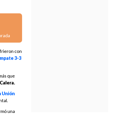
orada
frieron con
empate 3-3
 más que
 Calera.
a Unión
tal.
armó una