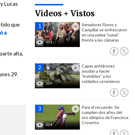
 y Lucas
Videos + Vistos
rtido que
Senadoras Flores y
Campillai se enfrascaron
ó a
en una pelea "cuma"
frente a las cámaras
851
arte alta,
Capas antidrones
ayudan a hacer
lunes 29.
"invisibles" a los
soldados ucranianos
559
Para el recuerdo: Se
cumplen dos años del
oro olímpico de Francisca
Crovetto
324