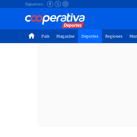
Síguenos:
País
Magazine
Deportes
Regiones
Mu