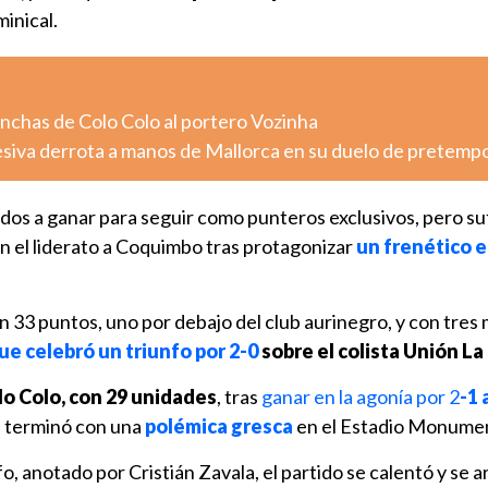
minical.
inchas de Colo Colo al portero Vozinha
esiva derrota a manos de Mallorca en su duelo de pretemp
dos a ganar para seguir como punteros exclusivos, pero su
n el liderato a Coquimbo tras protagonizar
un frenético 
con 33 puntos, uno por debajo del club aurinegro, y con tres
ue celebró un triunfo por 2-0
sobre el colista Unión La
lo Colo, con 29 unidades
, tras
ganar en la agonía por 2
-1 
e terminó con una
polémica gresca
en el Estadio Monumen
fo, anotado por Cristián Zavala, el partido se calentó y se 